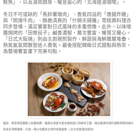
鮭魚」，以及湯底醇厚、暖意盈心的「北海道湯咖哩」。
冬日不可或缺的「馬鈴薯燉肉」、香氣四溢的「唐揚炸雞」
與「照燒牛肉」、酥脆清爽的「什錦天婦羅」等經典料理亦
同步登場，滿足饕客對日式風味的多重想像。此外，以味噌
醬焗烤的「田樂茄子」鹹香濃郁，層次豐富，暖胃又暖心。
「日式大阪燒」則由主廚現煎製作，鮮蔬與海鮮層層堆疊，
熱氣氤氳間散發迷人香氣。最後搭配精緻日式甜點與熱茶，
為整場饗宴畫下完美句點。
圖說：明宮粵菜廳獻上秋蟹美饌，嚴選台灣當令處女蟳與進口頂級帝王蟹，融合廣東料理的濃醇厚實與潮州
菜系的清鮮雅緻，打造一場以旬蟹為主角的味覺盛典。(台北老爺酒店提供)