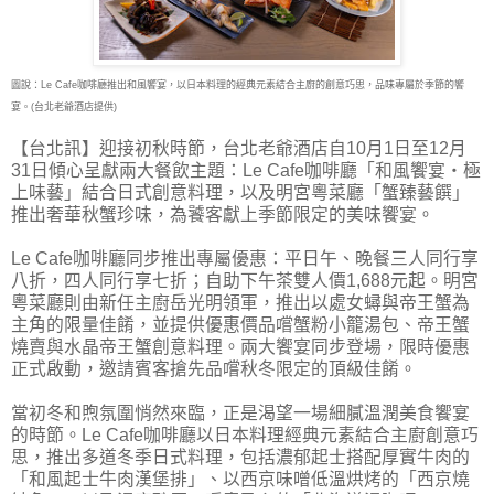
圖說：Le Cafe咖啡廳推出和風饗宴，以日本料理的經典元素結合主廚的創意巧思，品味專屬於季節的饗
宴。(台北老爺酒店提供)
【台北訊】迎接初秋時節，台北老爺酒店自10月1日至12月
31日傾心呈獻兩大餐飲主題：Le Cafe
咖啡廳「和風饗宴・極
上味藝」結合日式創意料理，以及明宮粵菜廳「蟹臻藝饌」
推出奢華秋蟹珍味，為饕客獻上季節限定的美味饗宴。
Le Cafe咖啡廳同步推出專屬優惠：平日午、晚餐三人同行享
八折，四人同行享七折；自助下午茶雙人價1,688元起。明宮
粵菜廳則由新任主廚岳光明領軍，推出以處女蟳與帝王蟹為
主角的限量佳餚，並提供優惠價品嚐蟹粉小籠湯包、帝王蟹
燒賣與水晶帝王蟹創意料理。兩大饗宴同步登場，限時優惠
正式啟動，邀請賓客搶先品嚐秋冬限定的頂級佳餚。
當初冬和煦氛圍悄然來臨，正是渴望一場細膩溫潤美食饗宴
的時節。Le Cafe咖啡廳以日本料理經典元素結合主廚創意巧
思，推出多道冬季日式料理，包括濃郁起士搭配厚實牛肉的
「和風起士牛肉漢堡排」、以西京味噌低溫烘烤的「西京燒