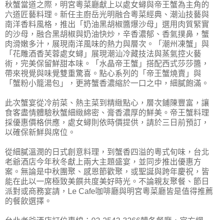
秋蟹當道之際，明宮粵菜廳獻上以處女蟳與帝王蟹為主角的
六道匠藝料理。新任主廚岳光明融合粵菜經典、潮汕技藝與
南洋香料風格，推出「奶油黑胡椒醬爆沙母」選用肉質緊實
的沙母，融合黑胡椒與奶油快炒，辛香濃郁、香氣撲鼻，蟹
肉滑嫩多汁，展現南洋風味的熱力與層次。「潮州凍蟹」與
「花雕酒香芙蓉處女蟳」展現潮汕冷藏技法與蒸氣控火藝
術，完美保留鮮甜本味。「水晶帝王蟹」搭配西式莎莎醬，
帶來視覺與味覺雙重驚喜。點心系列的「帝王蟹燒賣」與
「蟹粉小籠湯包」，更將蟹香濃縮於一口之中，細膩飽滿。
此次蟹宴從冷前菜、熱主菜到精緻點心，層次鋪陳豐富，讓
食客盡情體驗秋蟹細緻綿密、膏香濃厚的鮮美。帝王蟹料理
採優惠價格供應，處女蟳則依時價提供，請於三日前預訂，
以確保新鮮與席位。
從細膩溫潤的日式創意料理，到蟹香四溢的粵式旬味，台北
老爺酒店今年秋冬獻上兩大主題盛宴，並同步推出優惠方
案。無論是中秋團聚、感恩節歡聚，或聖誕與跨年慶祝，皆
能在此以一席極致美饌共度美好時光。不論親友聚餐、節日
派對或商務宴請，Le Cafe咖啡廳與明宮粵菜廳皆是值得推薦
的餐飲選擇。