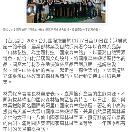
圖說：台北國際旅展「國家森林館」開幕記者會盛大舉行，貴賓齊聚一堂共襄盛舉。
【台北訊】2025 台北國際旅展於11月7日至10日在南港展覽
館一館舉辦，農業部林業及自然保育
署今年以森林系品牌
「山林製造」為主題打造「國家森林館」，以臺灣自然資源
特色、結合山村部落與文創設計，將國家森林遊樂區特色商
品、國產木竹材及在地優質林產品帶到展館，邀請熱愛自
然、關注山林永續的民眾一起走進「森活樂園」，認識這些
充滿臺灣山林故事的森林系商品，以行動支持山村綠色產
業。
林業保育署署長林華慶表示，臺灣擁有豐富的生態資源，不
同海拔與緯度的國家森林遊樂區各具特色，以日出、雲海與
林業鐵路聞名國際的阿里山國家森林遊樂區、著名的中高海
拔賞鳥天堂－大雪山國家森林遊樂區、兼具自然景觀與林業
文化的太平山、八仙山國家森林遊樂區、擁有壯麗瀑布景觀
的內洞、滿月圓與雙流國家森林遊樂區等等，一年四季都有
不同的美景值得探訪。