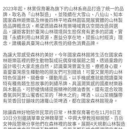
2023年起，林業保育署為旗下的山林系商品打造了統一的品
牌，取名為「山林製造」，並陸續在大雪山、八仙山、知本
國家森林遊樂區及林後四林平地森林園區開展實體的山林製
造品牌概念店，希望透過森林育樂場域賣店空間改造與選
品，讓遊客對於臺灣山林環境與生態保育有更多的認識，實
踐「永續利用山林資源，惠益分享在地，提振山村經濟」理
念，建構最具臺灣山林代表性的綠色消費品牌。
為讓大眾感受森林的美好，今年國家森林館將生活在國家森
林遊樂區裡的野生動物製成玩偶穿梭展館之間，透過童趣的
設計吸引大家走進自然，認識臺灣豐富生態、療癒身心靈，
喜愛臺灣原生種動物的朋友們可別錯過！可愛又實用的山林
特色保溫杯、摺疊傘、運動用品、以手機感應就能閱讀臺灣
特有種鳥類生態故事的刺繡吊牌、具溫潤質感的國產材樂器
與木藝品、可舒緩情緒提振精神的精油香氛，還有混合玫瑰
香氣與阿里山蜜香紅茶的「神木之約」啤酒、以山茶精釀帶
有茶香回甘韻味的諸羅山茶啤酒，都在國家森林館現身。
除讓森林好物陪伴民眾的日常，林業保育署也在11月8日至
10日分別邀請單車女神魏華萱、中興大學教授柳婉郁、百岳
女神段慧琳分享他們在森林裡的故事。展期4天規劃山林製造