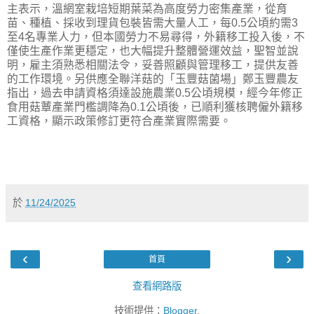
主表示，溫網室栽培短期葉菜為高度勞力密集產業，從育
苗、種植、採收到理貨包裝皆需大量人工，每0.5公頃約需3
至4名專業人力，但本國勞力不易尋得，外籍移工投入後，不
僅使生產作業更穩定，也大幅提升整體營運效益，聖智並說
明，雇主須熟悉相關法令，妥善照顧與管理移工，提供友善
的工作環境。另供應全聯洋菇的「玉豐菇菌場」鄭玉豐農友
指出，過去申請資格須達設施農業0.5公頃規模，經今年修正
食用菇蕈產業門檻調降為0.1公頃後，已順利獲核聘僱外籍移
工資格，顯示政策修訂更符合產業實際需要。
於
11/24/2025
‹
›
首頁
查看網路版
技術提供：
Blogger
.