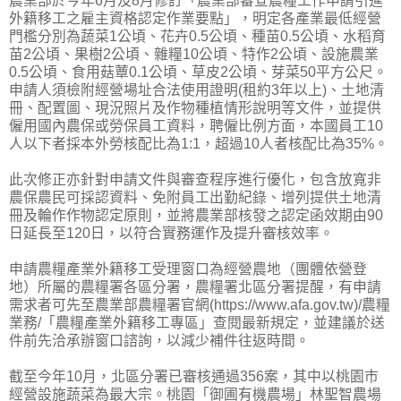
農業部於今年6月及8月修訂「農業部審查農糧工作申請引進
外籍移工之雇主資格認定作業要點」，明定各產業最低經營
門檻分別為蔬菜1公頃、花卉0.5公頃、種苗0.5公頃、水稻育
苗2公頃、果樹2公頃、雜糧10公頃、特作2公頃、設施農業
0.5公頃、食用菇蕈0.1公頃、草皮2公頃、芽菜50平方公尺。
申請人須檢附經營場址合法使用證明(租約3年以上)、土地清
冊、配置圖、現況照片及作物種植情形說明等文件，並提供
僱用國內農保或勞保員工資料，聘僱比例方面，本國員工10
人以下者採本外勞核配比為1:1，超過10人者核配比為35%。
此次修正亦針對申請文件與審查程序進行優化，包含放寬非
農保農民可採認資料、免附員工出勤紀錄、增列提供土地清
冊及輪作作物認定原則，並將農業部核發之認定函效期由90
日延長至120日，以符合實務運作及提升審核效率。
申請農糧產業外籍移工受理窗口為經營農地（團體依營登
地）所屬的農糧署各區分署，農糧署北區分署提醒，有申請
需求者可先至農業部農糧署官網(https://www.afa.gov.tw)/農糧
業務/「農糧產業外籍移工專區」查閱最新規定，並建議於送
件前先洽承辦窗口諮詢，以減少補件往返時間。
截至今年10月，北區分署已審核通過356案，其中以桃園市
經營設施蔬菜為最大宗。桃園「御圃有機農場」林聖智農場