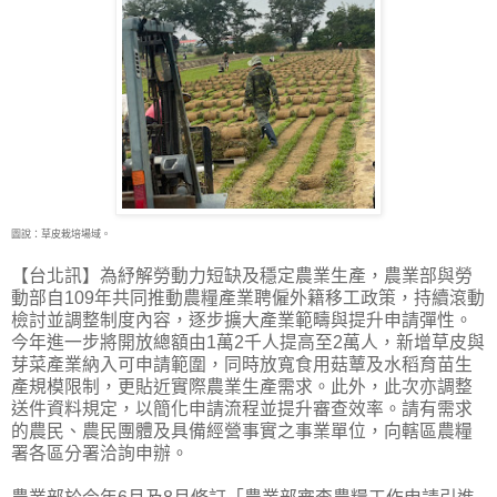
圖說：草皮栽培場域。
【台北訊】為紓解勞動力短缺及穩定農業生產，農業部與勞
動部自109年共同推動農糧產業聘僱
外籍移工政策，持續滾動
檢討並調整制度內容，逐步擴大產業範疇與提升申請彈性。
今年進一步將開放總額由1萬2千人提高至2萬人，新增草皮與
芽菜產業納入可申請範圍，同時放寬食用菇蕈及水稻育苗生
產規模限制，更貼近實際農業生產需求。此外，此次亦調整
送件資料規定，以簡化申請流程並提升審查效率。請有需求
的農民、農民團體及具備經營事實之事業單位，向轄區農糧
署各區分署洽詢申辦。