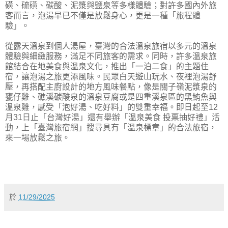
磺、硫磺、碳酸、泥漿與鹽泉等多樣體驗；對許多國內外旅
客而言，泡湯早已不僅是放鬆身心，更是一種「旅程體
驗」。
從露天溫泉到個人湯屋，臺灣的合法溫泉旅宿以多元的溫泉
體驗與細緻服務，滿足不同旅客的需求。同時，許多溫泉旅
館結合在地美食與溫泉文化，推出「一泊二食」的主題住
宿，讓泡湯之旅更添風味。民眾白天遊山玩水、夜裡泡湯舒
壓，再搭配主廚設計的地方風味餐點，像是關子嶺泥漿泉的
甕仔雞、礁溪碳酸泉的溫泉豆腐或是四重溪泉區的黑鮪魚與
溫泉雞，感受「泡好湯、吃好料」的雙重幸福。即日起至12
月31日止「台灣好湯」還有舉辦「溫泉美食 投票抽好禮」活
動，上「臺灣旅宿網」搜尋具有「溫泉標章」的合法旅宿，
來一場放鬆之旅。
於
11/29/2025