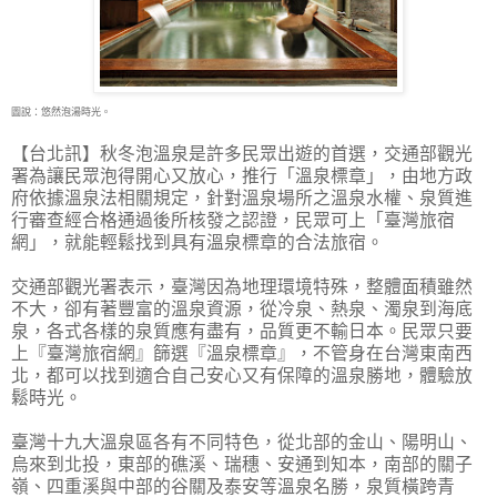
圖說：悠然泡湯時光。
【台北訊】秋冬泡溫泉是許多民眾出遊的首選，交通部觀光
署為讓民眾泡得開心又放心，推行
「溫泉標章」，由地方政
府依據溫泉法相關規定，針對溫泉場所之溫泉水權、泉質進
行審查經合格通過後所核發之認證，民眾可上「臺灣旅宿
網」，就能輕鬆找到具有溫泉標章的合法旅宿。
交通部觀光署表示，臺灣因為地理環境特殊，整體面積雖然
不大，卻有著豐富的溫泉資源，從冷泉、熱泉、濁泉到海底
泉，各式各樣的泉質應有盡有，品質更不輸日本。民眾只要
上『臺灣旅宿網』篩選『溫泉標章』，不管身在台灣東南西
北，都可以找到適合自己安心又有保障的溫泉勝地，體驗放
鬆時光。
臺灣十九大溫泉區各有不同特色，從北部的金山、陽明山、
烏來到北投，東部的礁溪、瑞穗、安通到知本，南部的關子
嶺、四重溪與中部的谷關及泰安等溫泉名勝，泉質橫跨青