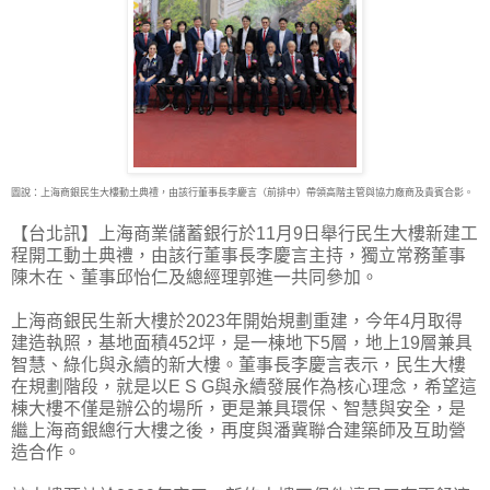
圖說：上海商銀民生大樓動土典禮，由該行董事長李慶言（前排中）帶領高階主管與協力廠商及貴賓合影。
【台北訊】上海商業儲蓄銀行於11月9日舉行民生大樓新建工
程開工動土典禮，由該行董事長李
慶言主持，獨立常務董事
陳木在、董事邱怡仁及總經理郭進一共同參加。
上海商銀民生新大樓於2023年開始規劃重建，今年4月取得
建造執照，基地面積452坪，是一棟地下5層，地上19層兼具
智慧、綠化與永續的新大樓。董事長李慶言表示，民生大樓
在規劃階段，就是以E S G與永續發展作為核心理念，希望這
棟大樓不僅是辦公的場所，更是兼具環保、智慧與安全，是
繼上海商銀總行大樓之後，再度與潘冀聯合建築師及互助營
造合作。