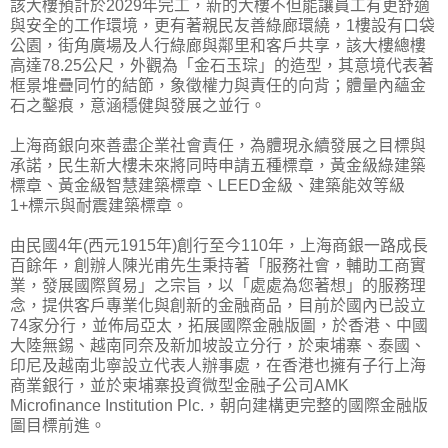
該大樓預計於2029年完工，新的大樓不但能讓員工有更舒適
與安全的工作環境，更有著親民友善綠廊環繞，1樓設有口袋
公園，街角廣場及人行綠廊與鄰里和客戶共享，該大樓總樓
高達78.25公尺，外觀為「金石玉琮」的造型，其意境代表著
框景堆疊同竹的結節，象徵權力與責任的向背；體量內蘊金
石之鑿痕，意涵穩健與發展之並行。
上海商銀向來善盡企業社會責任，為體現永續發展之目標與
承諾，民生新大樓未來將同時申請五種標章，黃金級綠建築
標章、黃金級智慧建築標章、LEED金級、建築能效等級
1+標示與耐震建築標章。
由民國4年(西元1915年)創行至今110年，上海商銀一路成長
百餘年，創辦人陳光甫先生秉持著「服務社會，輔助工商實
業，發展國際貿易」之宗旨，以「處處為您著想」的服務理
念，提供客戶專業化與創新的金融商品，目前於國內已設立
74家分行，並佈局亞太，拓展國際金融版圖，於香港、中國
大陸無錫、越南同奈及新加坡設立分行，於柬埔寨、泰國、
印尼及越南北寧設立代表人辦事處，在香港也擁有子行上海
商業銀行，並於柬埔寨投資微型金融子公司AMK
Microfinance Institution Plc.，朝向建構更完整的國際金融版
圖目標前進。