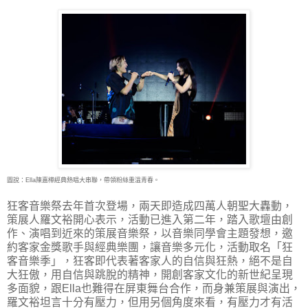
圖說：Ella陳嘉樺經典熱唱大串聯，帶領粉絲重溫青春。
狂客音樂祭去年首次登場，兩天即造成四萬人朝聖大轟動，
策展人羅文裕開心表示，活動已進入第二年，踏入歌壇由創
作、演唱到近來的策展音樂祭，以音樂同學會主題發想，邀
約客家金獎歌手與經典樂團，讓音樂多元化，活動取名「狂
客音樂季」，狂客即代表著客家人的自信與狂熱，絕不是自
大狂傲，用自信與跳脫的精神，開創客家文化的新世紀呈現
多面貌，跟Ella也難得在屏東舞台合作，而身兼策展與演出，
羅文裕坦言十分有壓力，但用另個角度來看，有壓力才有活