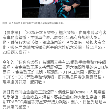
圖說：兩大金曲歌王羅文裕揪許富凱即興彩蛋秀客語嗨翻全場。
【屏東訊】「2025狂客音樂祭」週六登場，由屏東縣政府客
家事務處舉辦，主辦單位表示屏東每
年都有多場的大型活
動，難得有客家活動，期望藉由流行音樂演唱，發揚客家文
化，選在屏東縣內埔鄉公所旁的六堆紀念公園，於11月22、
23日兩天舉行。
今年的「狂客音樂祭」為期兩天共有13組歌手輪番熱力接續
飆唱，由金曲歌王羅文裕策展領軍，週六晚間登場的有Ella陳
嘉樺 、金曲歌王許富凱、張涵雅、J HALL樂團、邱淑蟬、
HOT SHOCK等歌手熱情嗨唱，屏東縣長周春米驚喜蒞臨，
現場還與群眾一起同歡。
週日晚間則由金曲歌王蕭煌奇、偶像男團Ozone、人氣樂團
理想混蛋、金曲歌后朱海君、客語金曲山狗大後生樂團、粹
垢TRAEGO樂團等眾星齊聚接力飆唱，週六、日星光熠熠照
亮屏東的星空。