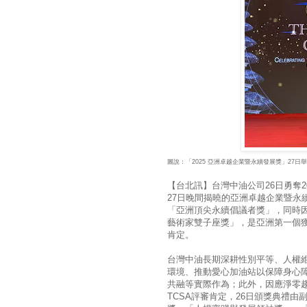
圖說：「2025 亞洲卓越企業暨永續發展獎」27
【台北訊】台灣中油公司26日勇奪20
27日晚間揭曉的亞洲卓越企業暨永續發
「亞洲頂尖永續倡議者獎」，同時因
藝術家雙子座獎」，是亞洲第一個
肯定。
台灣中油長期深耕性別平等、人權
環境、推動愛心加油站以保障身心
共融等實際作為；此外，因應淨零
TCSA評審肯定，26日頒獎典禮