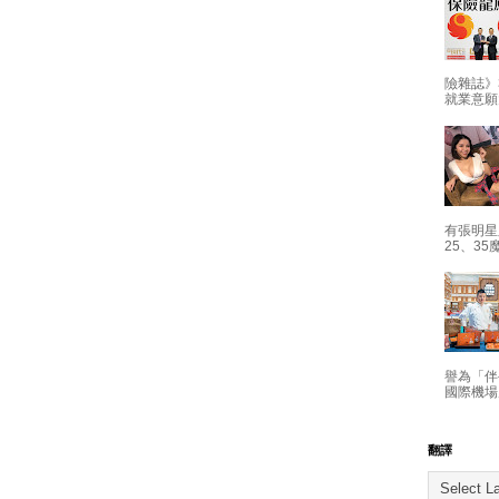
險雜誌》
就業意願
有張明星
25、35
譽為「伴
國際機場
翻譯