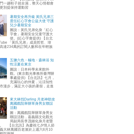
門一趟鞋子就全濕，整天心情都會
更別提保持運動習
暑期安全再升級 黃氏兄弟三
度任紅心字會公益大使 守護
兒少暑期安全
圖說：黃氏兄弟化身「紅心
字會」暑期安全兒童守護大
使。(紅心字會提供) 【台北
uTube 「黃氏兄弟」成員哲哲、瑋
高達234萬的訂閱人數和在年輕族
五鹽六色・極地・森林浴 知
性涼夏在東京
圖說：日本科學未來館外
觀。(東京觀光事務所臺灣辦
事處提供) 【台北訊】七月，
充滿玩心的仲夏，沁涼知性
市漫步，滿足大小孩的暑假，走進
來大林找Darling 月老神助攻
萬國戲院舉辦單身男女聯誼
活動
圖：萬國戲院舉辦單身男女
聯誼活動，嘉義縣文化觀光
局副局長李茂鍾化身月老暨
。 【台北訊】為慶祝七夕情人節
義大林萬國百老滙於上週六8月10
戲院舉辦