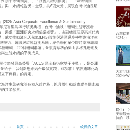
「性別平等領袖獎」、「社會共融領袖獎」、「氣候領袖
業」與「永續報告獎－金級」共6項大獎，展現台灣中油長期
ia Corporate Excellence & Sustainability
)27日晚間在印尼峇里島舉行頒獎典禮，台灣中油以「珊瑚生態守護者—
出，榮獲「亞洲頂尖永續倡議者獎」，由副總經理廖惠貞代表
台灣福斯
，成功推動液化天然氣(LNG)設施與港區逐步轉型為海洋生
和24小
)監測技術、辨識與環境監測系統，結合學術單位即時掌握珊瑚
4種珊瑚、220群珊瑚群落，並復育珍稀的柴山多杯孔珊瑚及
發與生態永續的平衡成果。
單位頒發最高榮譽「ACES 黑金藝術家雙子座獎」，是亞洲
會並給予「以創新思維結合環保實踐，成功將工業設施轉化為
內衣品牌
展立下典範」的肯定。
2024
化海洋生態研究等各種永續作為，以具體行動落實聯合國永續
洋的共榮願景。
提供) 【
美學觀光
特的「移
首頁
較舊的文章