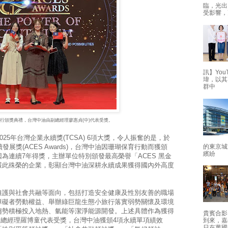
臨，光出
受影響，
訊】Yo
瑋，以其
群中
日舉行頒獎典禮，台灣中油由副總經理廖惠貞(中)代表受獎。
25年台灣企業永續獎(TCSA) 6項大獎，令人振奮的是，於
的東京城
展獎(ACES Awards)，台灣中油因珊瑚保育行動而獲頒
繽紛
為連續7年得獎，主辦單位特別頒發最高榮譽「ACES 黑金
獲此殊榮的企業，彰顯台灣中油深耕永續成果獲得國內外高度
維護與社會共融等面向，包括打造安全健康及性別友善的職場
障礙者勞動權益、舉辦綠巨龍生態小旅行落實弱勢關懷及環境
趨勢積極投入地熱、氫能等潔淨能源開發。上述具體作為獲得
貴賓合影
由副總經理羅博童代表受獎，台灣中油獲頒4項永續單項績效
到來，嘉
日在萬國