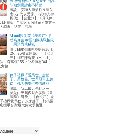
等 社會新鮮人夢想企業 百萬
領袖創業計畫不間斷
圖說：安聯人壽業務長陳俊
宏(右)代表受獎。 (安聯人壽
提供) 【台北訊】《現代保
3日揭曉「全國財金保險系所畢業生
大調查」結果，並舉
Mandi陳香菱《泰瘋狂》性
感寫真書 泰國拍攝挑戰極限
一刷預購就秒殺
圖：Mandi陳香菱擁有36H、
25、35魔鬼體態。 【台北
訊】網紅陳香菱（Mandi）
臉，身高僅155公分卻擁有36H、
魔鬼體
伴手禮界「愛馬仕」唐舖
子、昇恆昌、世界冠軍王鵬
傑 桃園機場推聯名新品
圖說：新品最大亮點之一，
就是由王鵬傑親自參與《皇
鳳酥》研發。 【台北訊】被
手禮界愛馬仕」的唐舖子，於桃園
店攜手台灣最大免稅零售通