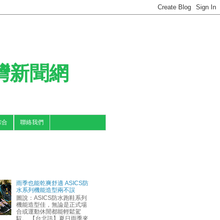
台灣新聞網
綜合
聯絡我們
雨季也能乾爽舒適 ASICS防
水系列機能造型兩不誤
圖說：ASICS防水跑鞋系列
機能造型佳，無論是正式場
合或運動休閒都能輕鬆駕
馭。 【台北訊】夏日雨季來