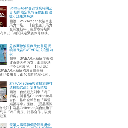
Volkswagen春節營業時間公
告 期間限定緊急保修服務 溫
暖守護相聚時刻
圖說：Volkswagen祝福車主
馬力十足。 【台北訊】馬力
全開迎新年，農曆春節期間
汽車以「期間限定緊急保修服務」
思薇爾撩波薔薇天使登場 周
曉涵代言SWEAR法式浪漫內
衣
圖說：SWEAR思薇爾發表撩
波薔薇天使內衣，由周曉涵
(中)代言展演。 【台北訊】
SWEAR思薇爾撩波日前舉辦
AW新品發布會，由40歲周曉涵代言，
君品Collection與雄獅旅遊打
造移動式高訂宴會新體驗
圖說：台鐵觀光列車「鳴日
廚房」與君品Collection跨界
合作，推出全球首創「鐵道
婚禮專車」服務。 (雲品國際
台北訊】君品Collection與台鐵旗下
列車「鳴日廚房」跨界合作，以獨
動五
安聯人壽蟬聯保險龍鳳獎優