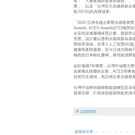
獎：「人權實踐與發展領袖獎」、
獎」，以及「台灣百大永續典範企
致力ESG的具體成果。
「2025 亞洲卓越企業暨永續發展獎」(2025 As
Awards, ACES Awards
永安與深澳珊瑚保育計畫」脫穎而
受獎。該計畫以透明永續揭露為基礎
態保育場域，並導入人工智慧(AI
健康與產卵週期，至今已成功移植7
極危的日本軸孔珊瑚，展現能源開
由於連續7年獲獎，台灣中油獲主辦
首家獲此殊榮的企業，ACES理事
自然共生場域，為亞洲企業永續發
台灣中油將持續推動能源轉型及深
發展目標，打造綠色能源與藍色海
於
11/29/2025
較新的文章