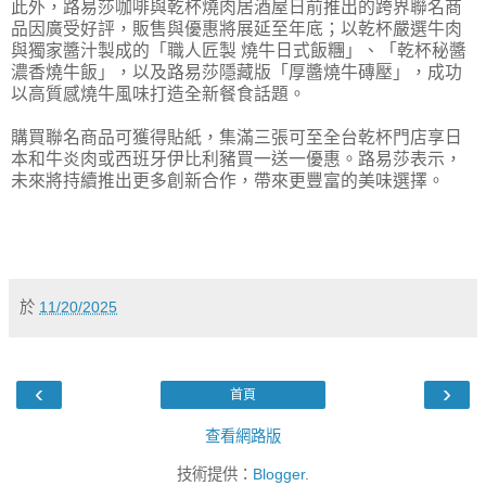
此外，路易莎咖啡與乾杯燒肉居酒屋日前推出的跨界聯名商
品因廣受好評，販售與優惠將展延至年底；以乾杯嚴選牛肉
與獨家醬汁製成的「職人匠製 燒牛日式飯糰」、「乾杯秘醬
濃香燒牛飯」，以及路易莎隱藏版「厚醬燒牛磚壓」，成功
以高質感燒牛風味打造全新餐食話題。
購買聯名商品可獲得貼紙，集滿三張可至全台乾杯門店享日
本和牛炎肉或西班牙伊比利豬買一送一優惠。路易莎表示，
未來將持續推出更多創新合作，帶來更豐富的美味選擇。
於
11/20/2025
‹
›
首頁
查看網路版
技術提供：
Blogger
.