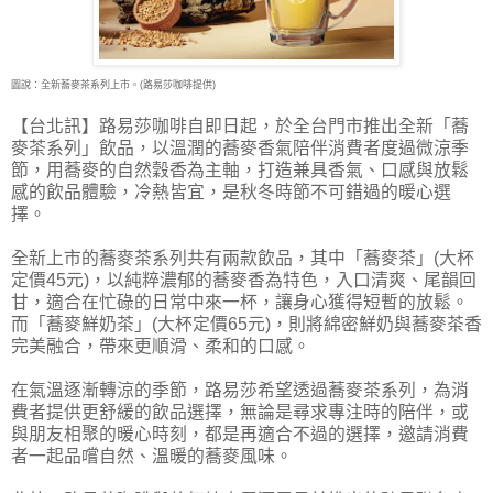
圖說：全新蕎麥茶系列上市。(路易莎咖啡提供)
【台北訊】路易莎咖啡自即日起，於全台門市推出全新「蕎
麥茶系列」飲品，以溫潤的蕎麥香
氣陪伴消費者度過微涼季
節，用蕎麥的自然穀香為主軸，打造兼具香氣、口感與放鬆
感的飲品體驗，冷熱皆宜，是秋冬時節不可錯過的暖心選
擇。
全新上市的蕎麥茶系列共有兩款飲品，其中「蕎麥茶」(大杯
定價45元)，以純粹濃郁的蕎麥香為特色，入口清爽、尾韻回
甘，適合在忙碌的日常中來一杯，讓身心獲得短暫的放鬆。
而「蕎麥鮮奶茶」(大杯定價65元)，則將綿密鮮奶與蕎麥茶香
完美融合，帶來更順滑、柔和的口感。
在氣溫逐漸轉涼的季節，路易莎希望透過蕎麥茶系列，為消
費者提供更舒緩的飲品選擇，無論是尋求專注時的陪伴，或
與朋友相聚的暖心時刻，都是再適合不過的選擇，邀請消費
者一起品嚐自然、溫暖的蕎麥風味。