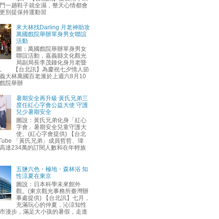
門一趟鞋子就全濕，整天心情都會
更別提保持運動習
來大林找Darling 月老神助攻
萬國戲院舉辦單身男女聯誼
活動
圖：萬國戲院舉辦單身男女
聯誼活動，嘉義縣文化觀光
局副局長李茂鍾化身月老暨
。 【台北訊】為慶祝七夕情人節
義大林萬國百老滙於上週六8月10
戲院舉辦
暑期安全再升級 黃氏兄弟三
度任紅心字會公益大使 守護
兒少暑期安全
圖說：黃氏兄弟化身「紅心
字會」暑期安全兒童守護大
使。(紅心字會提供) 【台北
uTube 「黃氏兄弟」成員哲哲、瑋
高達234萬的訂閱人數和在年輕族
五鹽六色・極地・森林浴 知
性涼夏在東京
圖說：日本科學未來館外
觀。(東京觀光事務所臺灣辦
事處提供) 【台北訊】七月，
充滿玩心的仲夏，沁涼知性
市漫步，滿足大小孩的暑假，走進