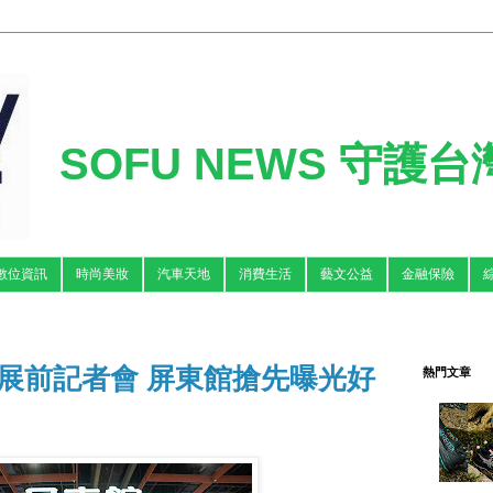
SOFU NEWS 守護
數位資訊
時尚美妝
汽車天地
消費生活
藝文公益
金融保險
展展前記者會 屏東館搶先曝光好
熱門文章