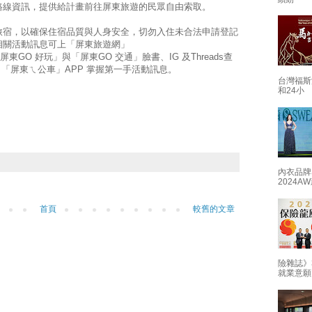
路線資訊，提供給計畫前往屏東旅遊的民眾自由索取。
旅宿，以確保住宿品質與人身安全，切勿入住未合法申請登記
相關活動訊息可上「屏東旅遊網」
com）、「屏東GO 好玩」與「屏東GO 交通」臉書、IG 及Threads查
、「屏東ㄟ公車」APP 掌握第一手活動訊息。
台灣福斯
和24小
內衣品牌
2024
首頁
較舊的文章
險雜誌》
就業意願