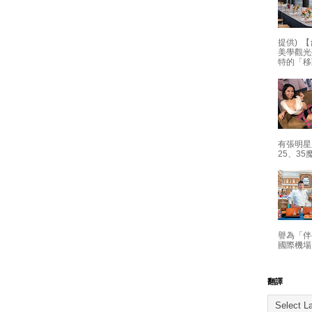
提供) 【
美學觀光
特的「移
有張明星
25、35
譽為「伴
國際機場
翻譯