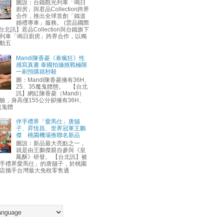
圖說：台鐵觀光列車「鳴日
廚房」與君品Collection跨界
合作，推出全球首創「鐵道
婚禮專車」服務。 (雲品國際
台北訊】君品Collection與台鐵旗下
列車「鳴日廚房」跨界合作，以獨
動五
Mandi陳香菱《泰瘋狂》性
感寫真書 泰國拍攝挑戰極限
一刷預購就秒殺
圖：Mandi陳香菱擁有36H、
25、35魔鬼體態。 【台北
訊】網紅陳香菱（Mandi）
臉，身高僅155公分卻擁有36H、
魔鬼體
伴手禮界「愛馬仕」唐舖
子、昇恆昌、世界冠軍王鵬
傑 桃園機場推聯名新品
圖說：新品最大亮點之一，
就是由王鵬傑親自參與《皇
鳳酥》研發。 【台北訊】被
手禮界愛馬仕」的唐舖子，於桃園
店攜手台灣最大免稅零售通