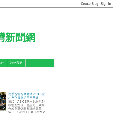
台灣新聞網
綜合
聯絡我們
雨季也能乾爽舒適 ASICS防
水系列機能造型兩不誤
圖說：ASICS防水跑鞋系列
機能造型佳，無論是正式場
合或運動休閒都能輕鬆駕
馭。 【台北訊】夏日雨季來