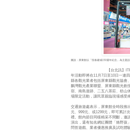
圖說：屏東館以「恆春建城150週年紀念」為主題
【台北訊】ITF台北國際旅
年活動即將在11月7日
至10日一連
縣各觀光業者包括屏東縣觀光協會
鵬灣觀光產業聯盟、屏東縣觀光創
宿、南島遊跡、二五八茶莊、枋山
場限定活動，讓民眾親臨現場感受
交通旅遊處表示，屏東館全時段推出
元、999元、或1299元，即可
禮。館內節目同樣精采不間斷，邀請
演出，還有知名網紅團體「烙野孩
問答遊戲、業者優惠推廣及試吃體