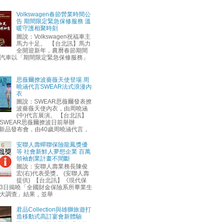
Volkswagen春節營業時間公
告 期間限定緊急保修服務 溫
暖守護相聚時刻
圖說：Volkswagen祝福車主
馬力十足。 【台北訊】馬力
全開迎新年，農曆春節期間
汽車以「期間限定緊急保修服務」
思薇爾撩波薔薇天使登場 周
曉涵代言SWEAR法式浪漫內
衣
圖說：SWEAR思薇爾發表撩
波薔薇天使內衣，由周曉涵
(中)代言展演。 【台北訊】
SWEAR思薇爾撩波日前舉辦
AW新品發布會，由40歲周曉涵代言，
安聯人壽蟬聯保險龍鳳獎優
等 社會新鮮人夢想企業 百萬
領袖創業計畫不間斷
圖說：安聯人壽業務長陳俊
宏(右)代表受獎。 (安聯人壽
提供) 【台北訊】《現代保
3日揭曉「全國財金保險系所畢業生
大調查」結果，並舉
君品Collection與雄獅旅遊打
造移動式高訂宴會新體驗