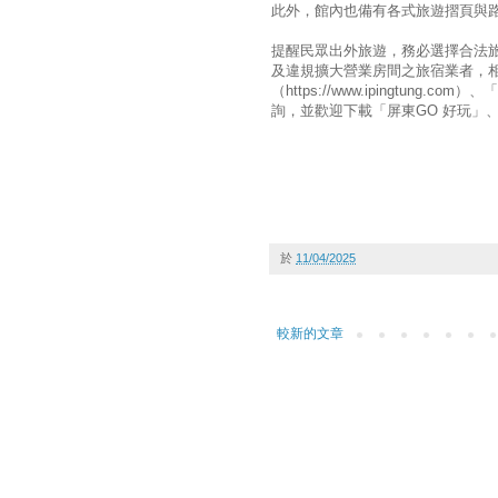
此外，館內也備有各式旅遊摺頁與
提醒民眾出外旅遊，務必選擇合法
及違規擴大營業房間之旅宿業者，
（https://www.ipingtung.
詢，並歡迎下載「屏東GO 好玩」
於
11/04/2025
較新的文章