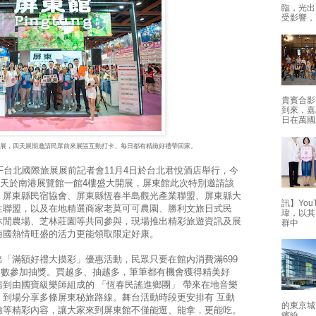
臨，光出
受影響，
貴賓合影
到來，嘉
日在萬國
設展，四天展期邀請民眾前來展區互動打卡、每日都有精緻好禮帶回家。
展展前記者會11月4日於台北君悅酒店舉行，今
四天於南港展覽館一館4樓盛大開展，屏東館此次特別邀請該
、屏東縣民宿協會、屏東縣恆春半島觀光產業聯盟、屏東縣大
訊】Yo
生聯盟，以及在地精選商家老莫可可農園、勝利文旅日式民
瑋，以其
休閒農場、芝林莊園等共同參與，現場推出精彩旅遊資訊及展
群中
南國熱情旺盛的活力更能領取限定好康。
「滿額好禮大摸彩」優惠活動，民眾只要在館內消費滿699
累計次數參加抽獎。買越多、抽越多，筆筆都有機會獲得精美好
到由國寶級樂師組成的 「恆春民謠進鄉團」 帶來在地音樂
」到場分享多條屏東秘旅路線。舞台活動時段更安排有 互動
的東京城
驗等精彩內容，讓大家來到屏東館不僅能逛、能拿，更能吃。
繽紛