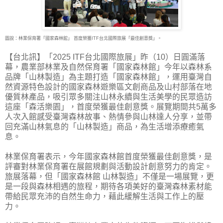
圖說：林業保育署「國家森林館」 首度榮獲ITF台北國際旅展「最佳創意獎」。
【台北訊】「2025 ITF台北國際旅展」昨（10）日圓滿落
幕，農業部林業及自然保育署「國家森
林館」今年以森林系
品牌「山林製造」為主題打造「國家森林館」，運用臺灣自
然資源特色設計的國家森林遊樂區文創商品及山村部落在地
優質林產品，吸引眾多關注山林永續與生活美學的民眾造訪
這座「森活樂園」，首度榮獲最佳創意獎。展覽期間共5萬多
人次入館感受臺灣森林故事、熱情參與山林達人分享，並帶
回充滿山林氣息的「山林製造」商品，為生活增添療癒氣
息。
林業保育署表示，今年國家森林館首度榮獲最佳創意獎，是
評審對林業保育署在展館規劃與活動設計創意努力的肯定。
旅展落幕，但「國家森林館 山林製造」不僅是一場展覽，更
是一段與森林相遇的旅程，期待各項美好的臺灣森林素材能
帶給民眾充沛的自然生命力，藉此緩解生活與工作上的壓
力。