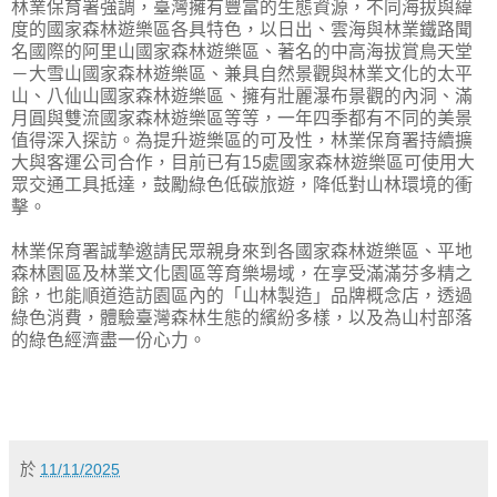
林業保育署強調，臺灣擁有豐富的生態資源，不同海拔與緯
度的國家森林遊樂區各具特色，以日出、雲海與林業鐵路聞
名國際的阿里山國家森林遊樂區、著名的中高海拔賞鳥天堂
－大雪山國家森林遊樂區、兼具自然景觀與林業文化的太平
山、八仙山國家森林遊樂區、擁有壯麗瀑布景觀的內洞、滿
月圓與雙流國家森林遊樂區等等，一年四季都有不同的美景
值得深入探訪。為提升遊樂區的可及性，林業保育署持續擴
大與客運公司合作，目前已有15處國家森林遊樂區可使用大
眾交通工具抵達，鼓勵綠色低碳旅遊，降低對山林環境的衝
擊。
林業保育署誠摯邀請民眾親身來到各國家森林遊樂區、平地
森林園區及林業文化園區等育樂場域，在享受滿滿芬多精之
餘，也能順道造訪園區內的「山林製造」品牌概念店，透過
綠色消費，體驗臺灣森林生態的繽紛多樣，以及為山村部落
的綠色經濟盡一份心力。
於
11/11/2025