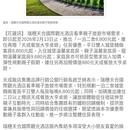
圖說：瑞穗天合國際觀光酒店搶攻親子旅遊商機。
【花蓮訊】 瑞穗天合國際觀光酒店看準親子旅遊市場需求，
即日起至2026年2月13日止，推出
「一泊二食8,800元起，連
住再贈「天成餐旅大亨桌遊」住房優惠，平日雙人城堡精緻
客房8,800元起，入住城堡溫馨家庭房、親子溫馨家庭房、寵
物溫馨家庭房9,680元起；家庭房亦可依房型需求加人加價，
彈性規劃親子假期，連住另再加贈價值980元天成餐旅大亨桌
遊。
天成飯店集團品牌行銷公關行銷長趙芝綺表示，瑞穗天合國
際觀光酒店看準親子旅遊市場需求，特別規劃一泊二食城堡
精緻客房平日雙人每房每晚8,800元起；同時，加碼推出連住
二日以上贈送天成餐旅大亨桌遊，讓旅遊體驗從住宿延伸至
親子互動時光；同時結合集團既有的鐵粉回饋機制，提供旅
客兼具娛樂性與回饋價值的住宿選擇，期望透過本次優惠帶
動親子客群入住動能，進一步挹注整體住房表現。
瑞穗天合國際觀光酒店館內集結多項深受大小朋友喜愛的娛