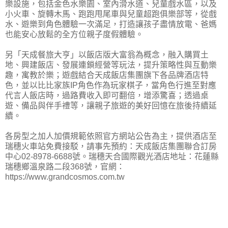
樂設施，包括金色水樂園、室內滑水道、兒童戲水區，以及
小火車、旋轉木馬、跑跑甩尾車與兒童超跑俱樂部等，從戲
水、遊樂到角色體驗一次滿足，打造讓孩子盡情放電、爸媽
也能安心放鬆的全方位親子度假體驗。
另「天成餐旅大亨」以飯店版大富翁為概念，融入購買土
地、興建飯店、發展連鎖經營等玩法，提升策略性與互動樂
趣，寓教於樂；遊戲結合天成飯店集團旗下各品牌酒店特
色，並以比比家族IP角色作為玩家棋子，當角色行進至對應
代言人飯店時，過路費收入即可翻倍，增添驚喜；透過桌
遊、備品與伴手禮等，讓親子旅遊的美好回憶在旅後持續延
續。
各房型之加人加價規範依照官方網站公告為主，提供酒店至
瑞穗火車站免費接駁，請事先預約：天成飯店集團聯合訂房
中心02-8978-6688號。瑞穗天合國際觀光酒店地址：花蓮縣
瑞穗鄉溫泉路二段368號，官網：
https://www.grandcosmos.com.tw