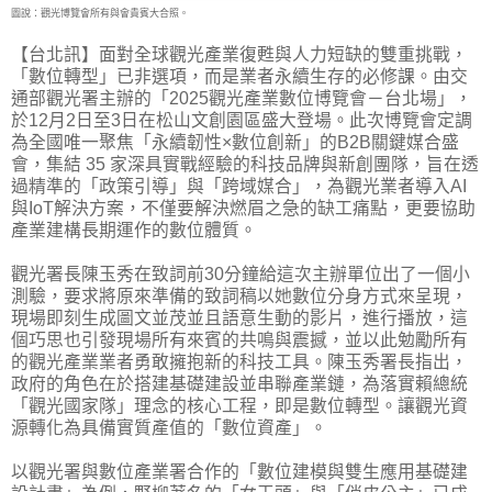
圖說：觀光博覽會所有與會貴賓大合照。
【台北訊】面對全球觀光產業復甦與人力短缺的雙重挑戰，
「數位轉型」已非選項，而是業者永
續生存的必修課。由交
通部觀光署主辦的「2025觀光產業數位博覽會－台北場」，
於12月2日至3日在松山文創園區盛大登場。此次博覽會定調
為全國唯一聚焦「永續韌性×數位創新」的B2B關鍵媒合盛
會，集結 35 家深具實戰經驗的科技品牌與新創團隊，旨在透
過精準的「政策引導」與「跨域媒合」，為觀光業者導入AI
與IoT解決方案，不僅要解決燃眉之急的缺工痛點，更要協助
產業建構長期運作的數位體質。
觀光署長陳玉秀在致詞前30分鐘給這次主辦單位出了一個小
測驗，要求將原來準備的致詞稿以她數位分身方式來呈現，
現場即刻生成圖文並茂並且語意生動的影片，進行播放，這
個巧思也引發現場所有來賓的共鳴與震撼，並以此勉勵所有
的觀光產業業者勇敢擁抱新的科技工具。陳玉秀署長指出，
政府的角色在於搭建基礎建設並串聯產業鏈，為落實賴總統
「觀光國家隊」理念的核心工程，即是數位轉型。讓觀光資
源轉化為具備實質產值的「數位資產」。
以觀光署與數位產業署合作的「數位建模與雙生應用基礎建