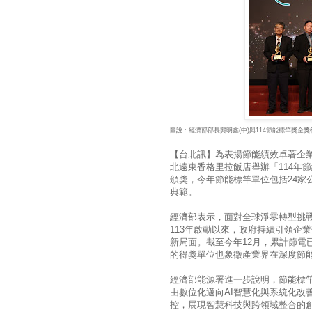
圖說：經濟部部長龔明鑫(中)與114節能標竿獎金
【台北訊】為表揚節能績效卓著企業
北遠東香格里拉飯店舉辦「114年
頒獎，今年節能標竿單位包括24家
典範。
經濟部表示，面對全球淨零轉型挑
113年啟動以來，政府持續引領企
新局面。截至今年12月，累計節電已
的得獎單位也象徵產業界在深度節
經濟部能源署進一步說明，節能標
由數位化邁向AI智慧化與系統化改
控，展現智慧科技與跨領域整合的創