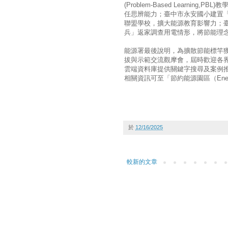
(Problem-Based Learni
任思辨能力；臺中市永安國小建置
聯盟學校，擴大能源教育影響力；
兵」返家調查用電情形，將節能理
能源署最後說明，為擴散節能標竿獲
拔與示範交流觀摩會，屆時歡迎各
雲端資料庫提供關鍵字搜尋及案例
相關資訊可至「節約能源園區（EnergyPar
於
12/16/2025
較新的文章