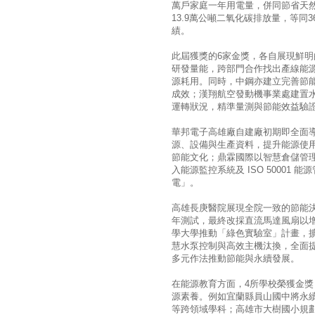
萬戶家庭一年用電量，併同節省天然
13.9萬公噸二氧化碳排放量，等同
績。
此屆獲獎的6家金獎，各自展現鮮
研發量能，跨部門合作找出產線能源
源耗用。同時，中鋼亦建立完善節
成效；漢翔航空發動機事業處建置
運轉狀況，精準量測與節能效益驗
華邦電子高雄廠自建廠初期即全面
源、設備與生產資料，提升能源使
節能文化；鼎霖國際以智慧倉儲管
入能源監控系統及 ISO 5000
電」。
高雄長庚醫院展現全院一致的節能
年測試，最終改採直流馬達風扇以
學大學推動「綠色實驗室」計畫，
慧水泵控制與高效主機汰換，全面
多元作法推動節能與永續發展。
在能源教育方面，4所學校榮獲金
源素養。例如宜蘭縣員山國中將永續
等跨領域學科；高雄市大樹國小規