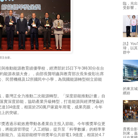
臨，光出
受影響，
訊】Yo
瑋，以其
群中
獎得主合影。
與推動能源教育績優學校，經濟部於15日下午3時30分在台
節約能源表揚大會」，由部長龔明鑫與教育部次長朱俊彰出席
公、民營機構及12所國民中小學，為我國能源轉型樹立節能
的東京城
繽紛
戰，臺灣正全力推動二次能源轉型。「深度節能推動計畫」自
業落實深度節能，協助產業升級轉型，打造能源與經濟雙贏的
達104億度，相當於250萬戶家庭年用電，成果亮眼，今年
能上的突破。
竿獎透過示範效應帶動各產業自主投入節能。今年獲獎單位更
善，將能源管理從「人工經驗」提升至「科學數據」的精準掌
貴賓合影
到來，嘉
新能力。這屆節能標竿得獎單位共節電1.9億度，相當於4.7
日在萬國