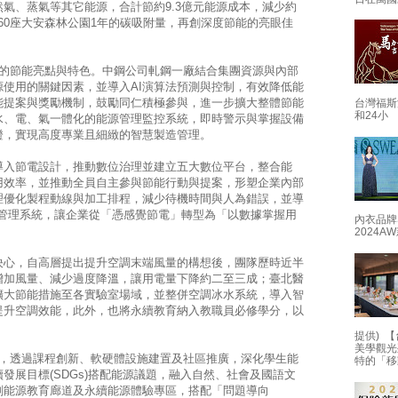
氣、蒸氣等其它能源，合計節約9.3億元能源成本，減少約
360座大安森林公園1年的碳吸附量，再創深度節能的亮眼佳
明的節能亮點與特色。中鋼公司軋鋼一廠結合集團資源與內部
使用的關鍵因素，並導入AI演算法預測與控制，有效降低能
能提案與獎勵機制，鼓勵同仁積極參與，進一步擴大整體節能
台灣福斯
和24小
水、電、氣一體化的能源管理監控系統，即時警示與掌握設備
證，實現高度專業且細緻的智慧製造管理。
導入節電設計，推動數位治理並建立五大數位平台，整合能
用效率，並推動全員自主參與節能行動與提案，形塑企業內部
理優化製程動線與加工排程，減少待機時間與人為錯誤，並導
1 能源管理系統，讓企業從「憑感覺節電」轉型為「以數據掌握用
內衣品牌
2024
決心，自高層提出提升空調末端風量的構想後，團隊歷時近半
增加風量、減少過度降溫，讓用電量下降約二至三成；臺北醫
擴大節能措施至各實驗室場域，並整併空調冰水系統，導入智
提升空調效能，此外，也將永續教育納入教職員必修學分，以
提供) 【
美學觀光
獎，透過課程創新、軟硬體設施建置及社區推廣，深化學生能
特的「移
發展目標(SDGs)搭配能源議題，融入自然、社會及國語文
劃能源教育廊道及永續能源體驗專區，搭配「問題導向