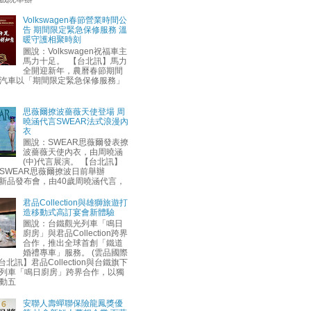
Volkswagen春節營業時間公
告 期間限定緊急保修服務 溫
暖守護相聚時刻
圖說：Volkswagen祝福車主
馬力十足。 【台北訊】馬力
全開迎新年，農曆春節期間
汽車以「期間限定緊急保修服務」
思薇爾撩波薔薇天使登場 周
曉涵代言SWEAR法式浪漫內
衣
圖說：SWEAR思薇爾發表撩
波薔薇天使內衣，由周曉涵
(中)代言展演。 【台北訊】
SWEAR思薇爾撩波日前舉辦
AW新品發布會，由40歲周曉涵代言，
君品Collection與雄獅旅遊打
造移動式高訂宴會新體驗
圖說：台鐵觀光列車「鳴日
廚房」與君品Collection跨界
合作，推出全球首創「鐵道
婚禮專車」服務。 (雲品國際
台北訊】君品Collection與台鐵旗下
列車「鳴日廚房」跨界合作，以獨
動五
安聯人壽蟬聯保險龍鳳獎優