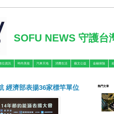
SOFU NEWS 守護
數位資訊
時尚美妝
汽車天地
消費生活
藝文公益
金融保險
航 經濟部表揚36家標竿單位
熱門文章