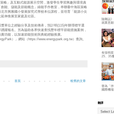
ng,PBL)教學策略」及互動式能源展示空間，激發學生學習興趣與環境責
「創能、儲能及節能概念」綠能手作教室，串聯臺中海區策略
臺北市興雅國小發展探究式學校本位課程，並培育「能源小尖
念延伸推展至家庭及社區。
險雜誌》
就業意願
獎單位之經驗分享及技術傳承，預計明(115)年辦理標竿選
界踴躍報名。另為協助各界快速查找歷年標竿節能措施案例，
推薦功能，以加速節能技術與典範經驗推廣。
k）」網站（https://www.energypark.org.tw）查詢。
有張明星
25、35
首頁
較舊的文章
譽為「伴
國際機場
翻譯