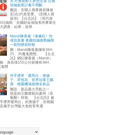
等 社會新鮮人夢想企業 百萬
領袖創業計畫不間斷
圖說：安聯人壽業務長陳俊
宏(右)代表受獎。 (安聯人壽
提供) 【台北訊】《現代保
3日揭曉「全國財金保險系所畢業生
大調查」結果，並舉
Mandi陳香菱《泰瘋狂》性
感寫真書 泰國拍攝挑戰極限
一刷預購就秒殺
圖：Mandi陳香菱擁有36H、
25、35魔鬼體態。 【台北
訊】網紅陳香菱（Mandi）
臉，身高僅155公分卻擁有36H、
魔鬼體
伴手禮界「愛馬仕」唐舖
子、昇恆昌、世界冠軍王鵬
傑 桃園機場推聯名新品
圖說：新品最大亮點之一，
就是由王鵬傑親自參與《皇
鳳酥》研發。 【台北訊】被
手禮界愛馬仕」的唐舖子，於桃園
店攜手台灣最大免稅零售通