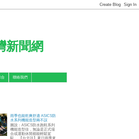
台灣新聞網
綜合
聯絡我們
雨季也能乾爽舒適 ASICS防
水系列機能造型兩不誤
圖說：ASICS防水跑鞋系列
機能造型佳，無論是正式場
合或運動休閒都能輕鬆駕
馭。 【台北訊】夏日雨季來