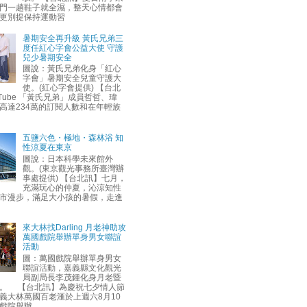
門一趟鞋子就全濕，整天心情都會
更別提保持運動習
暑期安全再升級 黃氏兄弟三
度任紅心字會公益大使 守護
兒少暑期安全
圖說：黃氏兄弟化身「紅心
字會」暑期安全兒童守護大
使。(紅心字會提供) 【台北
uTube 「黃氏兄弟」成員哲哲、瑋
高達234萬的訂閱人數和在年輕族
五鹽六色・極地・森林浴 知
性涼夏在東京
圖說：日本科學未來館外
觀。(東京觀光事務所臺灣辦
事處提供) 【台北訊】七月，
充滿玩心的仲夏，沁涼知性
市漫步，滿足大小孩的暑假，走進
來大林找Darling 月老神助攻
萬國戲院舉辦單身男女聯誼
活動
圖：萬國戲院舉辦單身男女
聯誼活動，嘉義縣文化觀光
局副局長李茂鍾化身月老暨
。 【台北訊】為慶祝七夕情人節
義大林萬國百老滙於上週六8月10
戲院舉辦