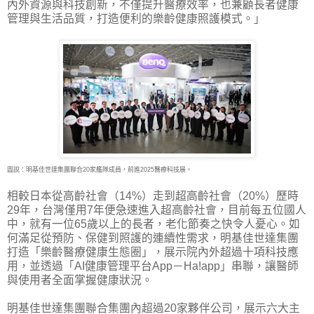
內外資源與科技創新，不僅提升醫療效率，也兼顧長者健康
管理與生活品質，打造便利的樂齡健康照護模式。」
圖說：明基佳世達集團聯合20家艦隊成員，前進2025醫療科技展。
相較日本從高齡社會（14%）走到超高齡社會（20%）歷時
29年，台灣僅用7年便急速進入超高齡社會，目前每五位國人
中，就有一位65歲以上的長者，老化節奏之快令人憂心。如
何滿足從預防、保健到照護的連續性需求，明基佳世達集團
打造「樂齡醫療健康生態圈」，展示院內外超過十項科技應
用，並透過「AI健康管理平台App－Ha!app」串聯，讓醫師
與使用者全面掌握健康狀況。
明基佳世達集團聯合集團內超過20家夥伴公司，展示六大主