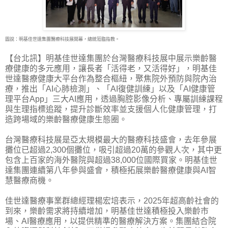
圖說：明基佳世達集團醫療科技展開幕，總統蒞臨指教。
【台北訊】明基佳世達集團於台灣醫療科技展中展示樂齡醫
療健康的多元應用，讓長者「活得
老，又活得好」，明基佳
世達醫療健康大平台作為整合樞紐，聚焦院外預防與院內治
療，推出「AI心肺檢測」、「AI復健訓練」以及「AI健康管
理平台App」三大AI應用，透過胸腔影像分析、專屬訓練課程
與生理指標追蹤，提升診斷效率並支援個人化健康管理，打
造跨場域的樂齡醫療健康生態圈。
台灣醫療科技展是亞太規模最大的醫療科技盛會，去年參展
攤位已超過2,300個攤位，吸引超過20萬的參觀人次，其中更
包含上百家的海外醫院與超過38,000位國際買家。明基佳世
達集團連續第八年參與盛會，積極拓展樂齡醫療健康與AI智
慧醫療商機。
佳世達醫療事業群總經理楊宏培表示，2025年超高齡社會的
到來，樂齡需求將持續增加，明基佳世達積極投入樂齡市
場、AI醫療應用，以提供精準的醫療解決方案。集團結合院