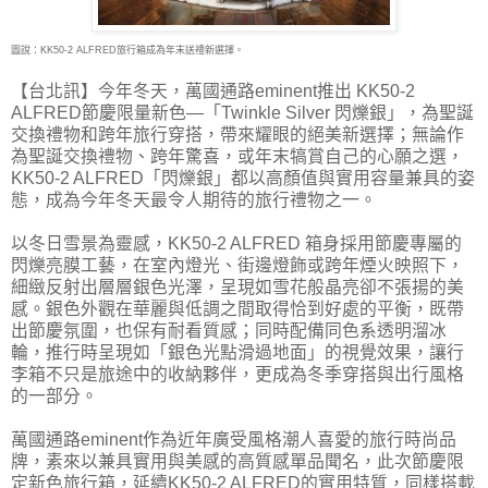
圖說：KK50-2 ALFRED旅行箱成為年末送禮新選擇。
【台北訊】今年冬天，萬國通路eminent推出 KK50-2
ALFRED節慶限量新色—「Twinkle Silver
閃爍銀」，為聖誕
交換禮物和跨年旅行穿搭，帶來耀眼的絕美新選擇；無論作
為聖誕交換禮物、跨年驚喜，或年末犒賞自己的心願之選，
KK50-2 ALFRED「閃爍銀」都以高顏值與實用容量兼具的姿
態，成為今年冬天最令人期待的旅行禮物之一。
以冬日雪景為靈感，KK50-2 ALFRED 箱身採用節慶專屬的
閃爍亮膜工藝，在室內燈光、街邊燈飾或跨年煙火映照下，
細緻反射出層層銀色光澤，呈現如雪花般晶亮卻不張揚的美
感。銀色外觀在華麗與低調之間取得恰到好處的平衡，既帶
出節慶氛圍，也保有耐看質感；同時配備同色系透明溜冰
輪，推行時呈現如「銀色光點滑過地面」的視覺效果，讓行
李箱不只是旅途中的收納夥伴，更成為冬季穿搭與出行風格
的一部分。
萬國通路eminent作為近年廣受風格潮人喜愛的旅行時尚品
牌，素來以兼具實用與美感的高質感單品聞名，此次節慶限
定新色旅行箱，延續KK50-2 ALFRED的實用特質，同樣搭載