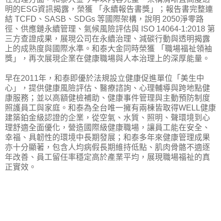
明的ESG資訊揭露，榮獲 「永續報告書獎」；報告書完整連
結 TCFD、SASB、SDGs 等國際架構，說明 2050淨零路
徑、供應鏈永續管理、氣候風險評估與 ISO 14064-1:2018 第
三方查證成果，展現公司在永續治理、減碳行動與透明揭露
上的成熟度與國際水準。和泰大金同時榮獲 「職場福祉領袖
獎」，再次展現企業在健康職場與人本治理上的深厚能量。
早在2011年，和泰即優於法規設立健康促進單位「美生中
心」，提供健康風險評估、醫療諮詢、心理輔導與跨地點健
康服務；並以高額健檢補助、健康事件管理與主動預防制度
照護員工與家庭。和泰為全台唯一擁有兩棟皆取得WELL健康
建築鉑金級認證的企業，從空氣、水質、照明、聲環境到心
理舒適全面優化，營造國際級健康職場，讓員工能在安全、
幸福、具韌性的環境中長期發展；和泰多年來健康管理成果
亦十分顯著，包含人均病假長期維持低點、肌肉骨骼不適逐
年改善、員工留任率穩定高於產業平均，展現職場福祉的真
正實效。