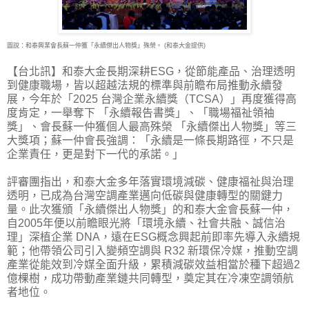
圖說：和泰興業會長蘇一仲獲「永續傑出人物獎」殊榮。 (和泰大金提供)
【台北訊】和泰大金長期深耕ESG，從節能產品、治理透明
到健康職場，皆以超越法規的標準
與前瞻布局推動永續發
展，今年於「2025 台灣企業永續獎（TCSA）」再度獲得高
度肯定，一舉奪下 「永續報告書獎」、「職場福祉領袖
獎」、會長蘇一仲獲個人最高殊榮 「永續傑出人物獎」等三
大獎項；蘇一仲會長強調：「永續是一條長期路徑，不只是
企業責任，更是對下一代的承諾。」
評審團指出，和泰大金多年落實環境減碳、健康福祉與治理
透明，已成為台灣空調產業邁向低碳與健康轉型的關鍵力
量。此次獲頒「永續傑出人物獎」的和泰大金會長蘇一仲，
自2005年便以前瞻眼光將「環境永續、社會共融、誠信治
理」深植企業 DNA，遠在ESG概念興起前即率先導入永續規
範；他帶領公司引入變頻空調與 R32 新環保冷媒，推動空調
產業從能效到冷媒全面升級，累積減碳效益相當於種下超過2
億棵樹，成功帶動產業鏈共同轉型，奠定其在冷凍空調領航
者地位。