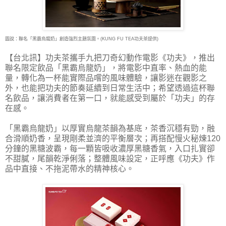
圖說：聯名「黑霸烏龍奶」創造強烈主題氛圍。(KUNG FU TEA功夫茶提供)
【台北訊】功夫茶攜手九把刀奇幻動作電影《功夫》，推出
聯名限定飲品「黑霸烏龍奶」，將電
影中直率、熱血的能
量，轉化為一杯能實際品嚐的風味體驗，讓影迷在觀影之
外，也能把功夫的節奏延續到日常生活中；希望透過這杯聯
名飲品，讓消費者在第一口，就能感受到屬於「功夫」的存
在感。
「黑霸烏龍奶」以厚實烏龍茶韻為基底，茶香沉穩有勁，融
合滑順奶香，呈現剛柔並濟的平衡層次；再搭配慢火秘煉120
分鐘的黑糖波霸，每一顆皆吸收濃厚黑糖香氣，入口扎實卻
不甜膩，尾韻乾淨俐落；整體風味設定，正呼應《功夫》作
品中直接、不拖泥帶水的精神核心。