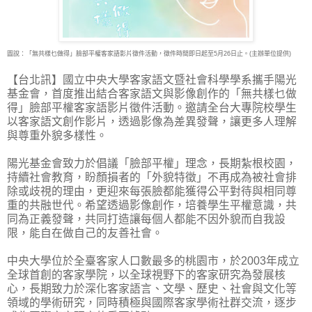
圖說：「無共樣乜做得」臉部平權客家語影片徵件活動，徵件時間即日起至5月26日止。(主辦單位提供)
【台北訊】國立中央大學客家語文暨社會科學學系攜手陽光
基金會，首度推出結合客家語文與
影像創作的「無共樣乜做
得」臉部平權客家語影片徵件活動。邀請全台大專院校學生
以客家語文創作影片，透過影像為差異發聲，讓更多人理解
與尊重外貌多樣性。
陽光基金會致力於倡議「臉部平權」理念，長期紮根校園，
持續社會教育，盼顏損者的「外貌特徵」不再成為被社會排
除或歧視的理由，更迎來每張臉都能獲得公平對待與相同尊
重的共融世代。希望透過影像創作，培養學生平權意識，共
同為正義發聲，共同打造讓每個人都能不因外貌而自我設
限，能自在做自己的友善社會。
中央大學位於全臺客家人口數最多的桃園市，於2003年成立
全球首創的客家學院，以全球視野下的客家研究為發展核
心，長期致力於深化客家語言、文學、歷史、社會與文化等
領域的學術研究，同時積極與國際客家學術社群交流，逐步