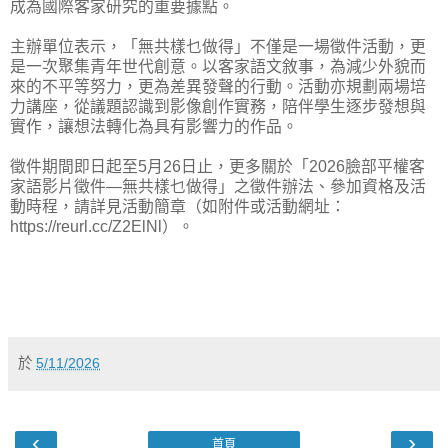
成為國際客家研究的重要據點。
主辦單位表示，「無共樣乜做得」不僅是一場徵件活動，更
是一次聚集青年世代創意。以客家語文敘事，為減少外貌而
來的不平等努力，更為差異發聲的行動。活動亦規劃兩場培
力講座，從議題認識到影像創作實務，陪伴學生逐步發想與
實作，讓想法轉化為具有影響力的作品。
徵件期間即日起至5月26日止，更多關於「2026臉部平權客
家語影片徵件—無共樣乜做得」之徵件辦法、參加資格及活
動時程，請詳見活動簡章（如附件或活動網址：
https://reurl.cc/Z2ElNl）。
於
5/11/2026
‹
›
首頁