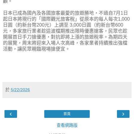
顧。
日本已成為國內及各國旅客最愛的旅遊勝地，不過自7月1日
起日本將現行的「國際觀光旅客稅」從原本的每人每次1,000
日圓（約新台幣200元）上調至 3,000日圓（約新台幣600
元，多家旅行業者趁這波檔期推出限時優惠搶客，民眾也趁
開展首日手刀搶優惠，對抗即將上漲的旅遊稅率。為期四天
的展覽，周末將迎來入場人次高峰，各家業者持續推出強檔
活動，讓民眾親臨現場搶便宜。
於
5/22/2026
‹
›
首頁
查看網路版