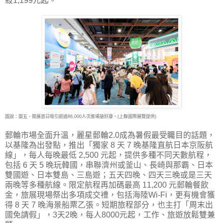
殺1,199元起。
圖說：圖五、開展首日吸引超過86,000人次進場搶好康。(上聯國際展覽提供)
郵輪市場全面升溫，麗星郵輪2.0成為暑假最受矚目的話題，
以基隆為出發點，推出「獨家 8 天 7 晚基隆直航日本京阪航
線」，每人每晚最低 2,500 元起，提供多種不同天數航程，
包括 6 天 5 晚玩韓國，串聯濟州或釜山、長崎與那霸、日本
雙國遊、日本雙島、三島遊；五天四晚、四天三晚或是三天
兩晚等多種航線。限定航程再加碼最高 11,200 元郵輪餐飲
金，旅展現場祭出多項成交禮，包括海陸Wi-Fi，更有機會獲
得 8 天 7 晚海景船票乙張。短期旅程部分，也主打「周末出
國免請假」，3天2晚，每人8000元起，工作、旅遊放鬆雙兼