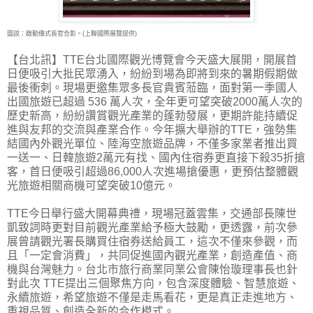
圖說：啟動儀式長官合影。(上聯國際展覽提供)
【台北訊】TTE台北國際觀光博覽會今天盛大展開，開展首
日便吸引大批民眾湧入，紛紛到場
為即將到來的暑期假期做
最後衝刺。現場更邀集眾多長官貴賓蒞臨，面對第一季國人
出國旅遊已超過 536 萬人次，全年更可望突破2000萬人次的
歷史新高，紛紛讚賞觀光產業的蓬勃發展，更期許能持續促
進與友邦的交流與產業合作。今年擴大舉辦的TTE，強勢集
結國內外觀光單位、陸海空旅遊品牌，不僅多家業者推出買
一送一、日韓旅遊2萬元有找、國內住宿券更直接下殺35折搶
客，首日便吸引超過86,000人次進場搶優惠，更預估整體觀
光旅遊相關商機可望突破10億元。
TTE今日舉行盛大開幕典禮，現場冠蓋雲集，交通部長陳世
凱致詞時更對目前觀光產業給予極大鼓勵，更透露，前次參
展曾請觀光署長購買住宿券送給員工，這次不僅來參觀，而
且「一定會消費」，共同促進國內觀光產業，創造產值、商
機與台灣魅力。台北市旅行商業同業公會陳怡璇理事長也針
對此次 TTE提出三個聚焦方向，包含深度體驗、智慧旅遊、
永續旅遊，希望旅遊不僅是走馬看花，更是真正走進地方、
重視品質、創造全新的合作模式。