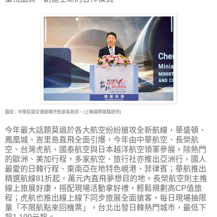
圖說：中華民國交通部陳世凱部長致詞。(上聯國際展覽提供)
今年最大話題莫過於各大航空紛紛搶攻全新航線，華盛頓、
鳳凰城、峇里島直飛全面引爆，今年由中華航空、長榮航
空、台灣虎航、國泰航空與日本越洋航空領軍參展。除熱門
的歐洲、美加行程，多家航空、旅行社亦推出亞洲行，國人
最愛的日韓行程、東南亞在地特色峴港、菲律賓；華航推出
精選航線81折起，萬元內直飛夢想目的地。長榮航空則主推
線上旅展好康，搭配現場活動拿好禮，輕鬆規劃高CP值旅
程；虎航也推出線上線下同步旅展全面搶客，每日現場抽限
量「不限航點來回機票」，台北出發日韓熱門城市，最低下