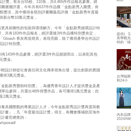
計獎」有全台55校、110系，共4,465件作品報名參賽。經
團層層評選，今年共有637件作品獲「金點新秀入圍獎」肯
各類獎項，其中獲得各類別評審團最高評價「金點新秀年度最
得新台幣10萬元獎金，
索更具前瞻性的包裝與環境解方。今年「金點新秀循環設計特
，共有183件作品報名，經評選後3件作品獲特別獎肯定，
提供) 【
美學觀光
Gloash 香灰再造燈具」表現亮眼，除了獲得產學合作設計
特的「移
環設計特別獎。
則有143件作品參賽，經評選3件作品脫穎而出，以表彰其包
元獎金。
年輕設計師從社會責任與文化傳承視角出發，提出創新的實踐
獲得3萬元獎金。
台灣福斯
和24小
「金點新秀贊助特別獎」，為優秀青年設計人才提供獎金及產
關單位參與，共選出48件得獎作品，各可獲得1萬元獎金；此
及2萬元獎金。
培養具國際觀的專業設計人才，今年金點新秀設計獎再度與教
訓計畫」，凡「年度最佳設計獎」得主，有機會獲補助至海外
內衣品牌
至計畫官網查詢：
2024
w/sposad/