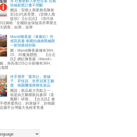
等 社會新鮮人夢想企業 百萬
領袖創業計畫不間斷
圖說：安聯人壽業務長陳俊
宏(右)代表受獎。 (安聯人壽
提供) 【台北訊】《現代保
3日揭曉「全國財金保險系所畢業生
大調查」結果，並舉
Mandi陳香菱《泰瘋狂》性
感寫真書 泰國拍攝挑戰極限
一刷預購就秒殺
圖：Mandi陳香菱擁有36H、
25、35魔鬼體態。 【台北
訊】網紅陳香菱（Mandi）
臉，身高僅155公分卻擁有36H、
魔鬼體
伴手禮界「愛馬仕」唐舖
子、昇恆昌、世界冠軍王鵬
傑 桃園機場推聯名新品
圖說：新品最大亮點之一，
就是由王鵬傑親自參與《皇
鳳酥》研發。 【台北訊】被
手禮界愛馬仕」的唐舖子，於桃園
店攜手台灣最大免稅零售通