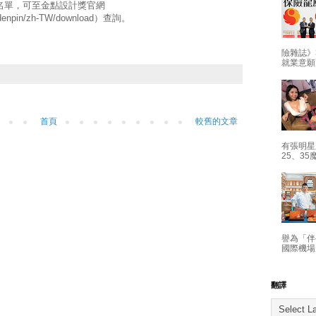
獎名單，可至金點設計獎官網
goldenpin/zh-TW/download）查詢。
險雜誌》
就業意願
首頁
較舊的文章
有張明星
25、35
譽為「伴
國際機場
翻譯