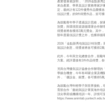
產業發展署說明，「2026金點新秀設
來自產業、學界及設計實務專家評審
定，最終計有122件優秀作品榮獲
佳設計獎」的9件得獎作品，並可獲
為鼓勵青年學子透過設計思維，探
別獎」與環境部資源循環署合作辦理
得獎者將各獲得2萬元獎金。其中，「
類年度最佳設計獎之外，也獲得循
2026「金點新秀包裝設計特別獎」
裝設計創意，得獎者將各可獲得2萬
此外，今年與文化總會合作，鼓勵
方案。經評選後有2件作品得獎，各
另與台灣優良設計協會合作辦理的
學媒合機會，今年有40家企業及機
外，「優設金、銀獎」各可獲得5萬
為鼓勵台灣年輕學子與世界接軌，
育部合作「藝術與設計菁英海外培
頂尖學府或機構培訓一年。詳情可
https://www.animlab.yuntech.edu.t