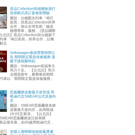
君品Collection與雄獅旅遊打
造移動式高訂宴會新體驗
圖說：台鐵觀光列車「鳴日
廚房」與君品Collection跨界
合作，推出全球首創「鐵道
婚禮專車」服務。 (雲品國際
台北訊】君品Collection與台鐵旗下
列車「鳴日廚房」跨界合作，以獨
動五
Volkswagen春節營業時間公
告 期間限定緊急保修服務 溫
暖守護相聚時刻
圖說：Volkswagen祝福車主
馬力十足。 【台北訊】馬力
全開迎新年，農曆春節期間
汽車以「期間限定緊急保修服務」
思薇爾撩波薔薇天使登場 周
曉涵代言SWEAR法式浪漫內
衣
圖說：SWEAR思薇爾發表撩
波薔薇天使內衣，由周曉涵
(中)代言展演。 【台北訊】
SWEAR思薇爾撩波日前舉辦
AW新品發布會，由40歲周曉涵代言，
安聯人壽蟬聯保險龍鳳獎優