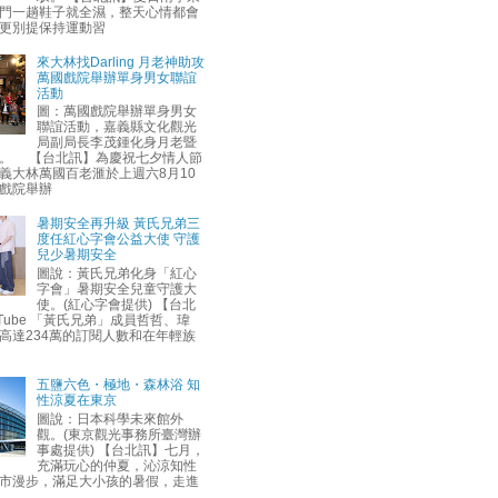
門一趟鞋子就全濕，整天心情都會
更別提保持運動習
來大林找Darling 月老神助攻
萬國戲院舉辦單身男女聯誼
活動
圖：萬國戲院舉辦單身男女
聯誼活動，嘉義縣文化觀光
局副局長李茂鍾化身月老暨
。 【台北訊】為慶祝七夕情人節
義大林萬國百老滙於上週六8月10
戲院舉辦
暑期安全再升級 黃氏兄弟三
度任紅心字會公益大使 守護
兒少暑期安全
圖說：黃氏兄弟化身「紅心
字會」暑期安全兒童守護大
使。(紅心字會提供) 【台北
uTube 「黃氏兄弟」成員哲哲、瑋
高達234萬的訂閱人數和在年輕族
五鹽六色・極地・森林浴 知
性涼夏在東京
圖說：日本科學未來館外
觀。(東京觀光事務所臺灣辦
事處提供) 【台北訊】七月，
充滿玩心的仲夏，沁涼知性
市漫步，滿足大小孩的暑假，走進