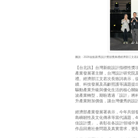
圖說：2026金點新秀設計獎頒獎典禮經濟部江文
【台北訊】台灣新銳設計指標性獎
產業發展署主辦，台灣設計研究院及
禮。經濟部江文若次長致詞表示，
續、科技發展及高齡照護等議題提
驅動產業升級與優化生活的核心關鍵
波產業轉型，期盼透過「設計」將
升產業附加價值，讓台灣優秀的設
經濟部產業發展署表示，今年共頒發
島嶼韌性及文化傳承等當代議題，4
佳設計獎」，表彰在各設計領域中
作品回應社會問題及真實需求，更