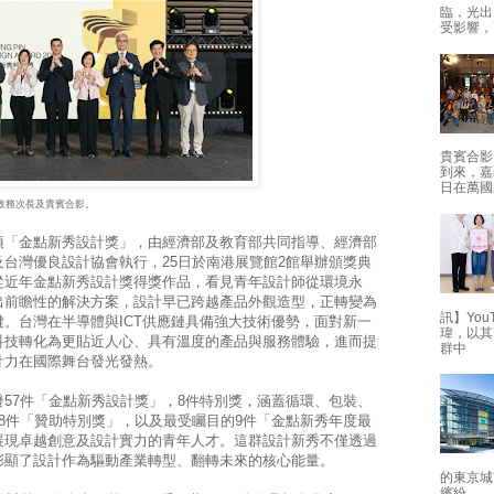
臨，光出
受影響，
貴賓合影
到來，嘉
日在萬國
若政務次長及貴賓合影。
項「金點新秀設計獎」，由經濟部及教育部共同指導、經濟部
台灣優良設計協會執行，25日於南港展覽館2館舉辦頒獎典
從近年金點新秀設計獎得獎作品，看見青年設計師從環境永
出前瞻性的解決方案，設計早已跨越產品外觀造型，正轉變為
訊】Yo
。台灣在半導體與ICT供應鏈具備強大技術優勢，面對新一
瑋，以其
科技轉化為更貼近人心、具有溫度的產品與服務體驗，進而提
群中
計力在國際舞台發光發熱。
57件「金點新秀設計獎」，8件特別獎，涵蓋循環、包裝、
8件「贊助特別獎」，以及最受矚目的9件「金點新秀年度最
展現卓越創意及設計實力的青年人才。這群設計新秀不僅透過
彰顯了設計作為驅動產業轉型、翻轉未來的核心能量。
的東京城
繽紛