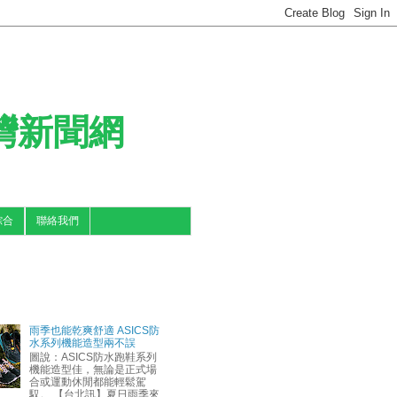
台灣新聞網
綜合
聯絡我們
雨季也能乾爽舒適 ASICS防
水系列機能造型兩不誤
圖說：ASICS防水跑鞋系列
機能造型佳，無論是正式場
合或運動休閒都能輕鬆駕
馭。 【台北訊】夏日雨季來