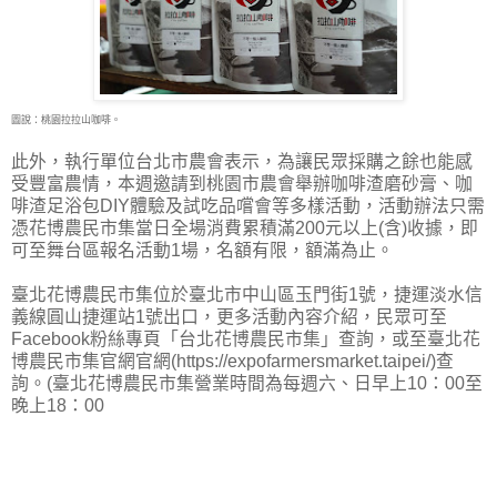
圖說：桃園拉拉山咖啡。
此外，執行單位台北市農會表示，為讓民眾採購之餘也能感
受豐富農情，本週邀請到桃園市農會舉辦咖啡渣磨砂膏、咖
啡渣足浴包DIY體驗及試吃品嚐會等多樣活動，活動辦法只需
憑花博農民市集當日全場消費累積滿200元以上(含)收據，即
可至舞台區報名活動1場，名額有限，額滿為止。
臺北花博農民市集位於臺北市中山區玉門街1號，捷運淡水信
義線圓山捷運站1號出口，更多活動內容介紹，民眾可至
Facebook粉絲專頁「台北花博農民市集」查詢，或至臺北花
博農民市集官網官網(https://expofarmersmarket.taipei/)查
詢。(臺北花博農民市集營業時間為每週六、日早上10：00至
晚上18：00