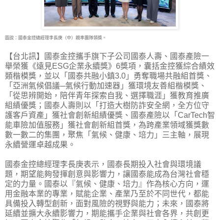
圖說：國泰金控總經理李長庚（中）親率團隊領獎。
【台北訊】國泰金控攜手旗下子公司國泰人壽、國泰產險一
舉榮獲《遠見ESG企業永續獎》6獎
項，囊括金控獲綜合績效
類楷模獎，並以「國泰共融小鎮3.0」勇奪職場共融組首獎、
「亞洲氣候倡議─氣候行動加速器」獲環境友善組楷模獎、
「從思辨開始，陪伴青年探索自我、選擇職涯」獲教育推廣
組績優獎；國泰人壽則以「打造大樹防詐安全網，全方位守
護客戶資產」獲社會創新組績優獎、國泰產險以「CarTech智
能車險加值服務」獲社會創新組首獎，為跨產業領域獲獎數
數一數二的集團，聚焦「氣候、健康、培力」三主軸，展現
永續營運卓越成果。
國泰金控總經理李長庚表示，國泰長期投入社會與環境議
題，期望能夠發揮創意與影響力，讓國泰能成為台灣社會穩
定的力量。國泰以『氣候、健康、培力』作為核心方向，運
用金融本業的專業，賦能企業、產業乃至於不同世代，都能
具備投入轉型創新，面對風險的視野與能力；未來，國泰將
延續並擴大永續影響力，期能攜手企業與社會各界，共創更