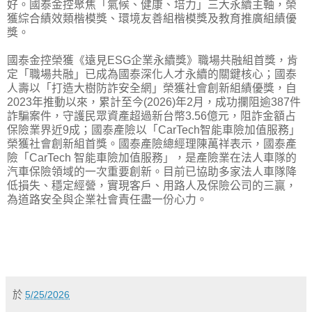
好。國泰金控聚焦「氣候、健康、培力」三大永續主軸，榮
獲綜合績效類楷模獎、環境友善組楷模獎及教育推廣組績優
獎。
國泰金控榮獲《遠見ESG企業永續獎》職場共融組首獎，肯
定「職場共融」已成為國泰深化人才永續的關鍵核心；國泰
人壽以「打造大樹防詐安全網」榮獲社會創新組績優獎，自
2023年推動以來，累計至今(2026)年2月，成功攔阻逾387件
詐騙案件，守護民眾資產超過新台幣3.56億元，阻詐金額占
保險業界近9成；國泰產險以「CarTech智能車險加值服務」
榮獲社會創新組首獎。國泰產險總經理陳萬祥表示，國泰產
險「CarTech 智能車險加值服務」，是產險業在法人車隊的
汽車保險領域的一次重要創新。目前已協助多家法人車隊降
低損失、穩定經營，實現客戶、用路人及保險公司的三贏，
為道路安全與企業社會責任盡一份心力。
於
5/25/2026