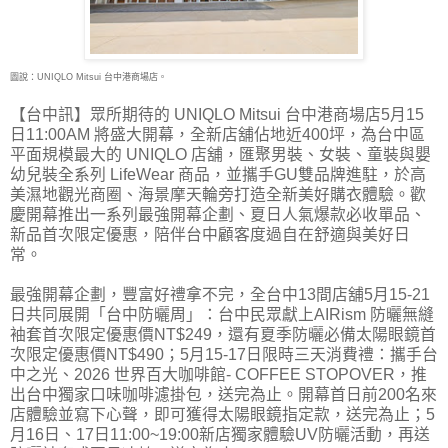
圖說：UNIQLO Mitsui 台中港商場店。
【台中訊】眾所期待的 UNIQLO Mitsui 台中港商場店5月15
日11:00AM 將盛大開幕，全新店舖佔
地近400坪，為台中區
平面規模最大的 UNIQLO 店舖，匯聚男裝、女裝、童裝與嬰
幼兒裝全系列 LifeWear 商品，並攜手GU雙品牌進駐，於高
美濕地觀光商圈、海景摩天輪旁打造全新美好購衣體驗。歡
慶開幕推出一系列最強開幕企劃、夏日人氣爆款必收單品、
新品首次限定優惠，陪伴台中顧客度過自在舒適與美好日
常。
最強開幕企劃，豐富好禮拿不完，全台中13間店舖5月15-21
日共同展開「台中防曬周」：台中民眾獻上AIRism 防曬無縫
袖套首次限定優惠價NT$249，還有夏季防曬必備太陽眼鏡首
次限定優惠價NT$490；5月15-17日限時三天消費禮：攜手台
中之光、2026 世界百大咖啡館- COFFEE STOPOVER，推
出台中獨家口味咖啡濾掛包，送完為止。開幕首日前200名來
店體驗並寫下心聲，即可獲得太陽眼鏡指定款，送完為止；5
月16日、17日11:00~19:00新店獨家體驗UV防曬活動，再送