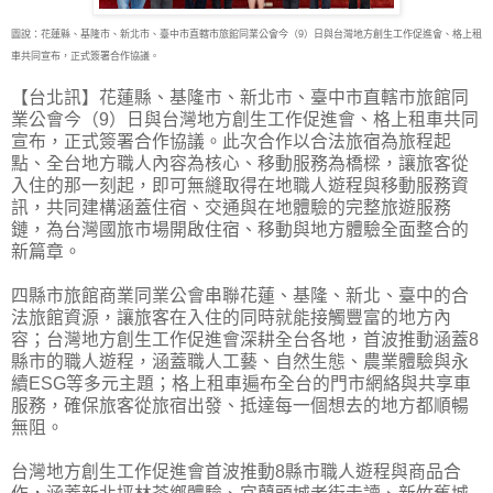
圖說：花蓮縣、基隆市、新北市、臺中市直轄市旅館同業公會今（9）日與台灣地方創生工作促進會、格上租
車共同宣布，正式簽署合作協議。
【台北訊】花蓮縣、基隆市、新北市、臺中市直轄市旅館同
業公會今（9）日與台灣地方創生工
作促進會、格上租車共同
宣布，正式簽署合作協議。此次合作以合法旅宿為旅程起
點、全台地方職人內容為核心、移動服務為橋樑，讓旅客從
入住的那一刻起，即可無縫取得在地職人遊程與移動服務資
訊，共同建構涵蓋住宿、交通與在地體驗的完整旅遊服務
鏈，為台灣國旅市場開啟住宿、移動與地方體驗全面整合的
新篇章。
四縣市旅館商業同業公會串聯花蓮、基隆、新北、臺中的合
法旅館資源，讓旅客在入住的同時就能接觸豐富的地方內
容；台灣地方創生工作促進會深耕全台各地，首波推動涵蓋8
縣市的職人遊程，涵蓋職人工藝、自然生態、農業體驗與永
續ESG等多元主題；格上租車遍布全台的門市網絡與共享車
服務，確保旅客從旅宿出發、抵達每一個想去的地方都順暢
無阻。
台灣地方創生工作促進會首波推動8縣市職人遊程與商品合