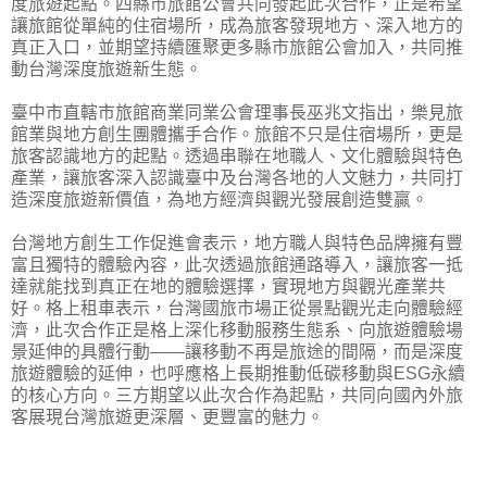
度旅遊起點。四縣市旅館公會共同發起此次合作，正是希望
讓旅館從單純的住宿場所，成為旅客發現地方、深入地方的
真正入口，並期望持續匯聚更多縣市旅館公會加入，共同推
動台灣深度旅遊新生態。
臺中市直轄市旅館商業同業公會理事長巫兆文指出，樂見旅
館業與地方創生團體攜手合作。旅館不只是住宿場所，更是
旅客認識地方的起點。透過串聯在地職人、文化體驗與特色
產業，讓旅客深入認識臺中及台灣各地的人文魅力，共同打
造深度旅遊新價值，為地方經濟與觀光發展創造雙贏。
台灣地方創生工作促進會表示，地方職人與特色品牌擁有豐
富且獨特的體驗內容，此次透過旅館通路導入，讓旅客一抵
達就能找到真正在地的體驗選擇，實現地方與觀光產業共
好。格上租車表示，台灣國旅市場正從景點觀光走向體驗經
濟，此次合作正是格上深化移動服務生態系、向旅遊體驗場
景延伸的具體行動——讓移動不再是旅途的間隔，而是深度
旅遊體驗的延伸，也呼應格上長期推動低碳移動與ESG永續
的核心方向。三方期望以此次合作為起點，共同向國內外旅
客展現台灣旅遊更深層、更豐富的魅力。