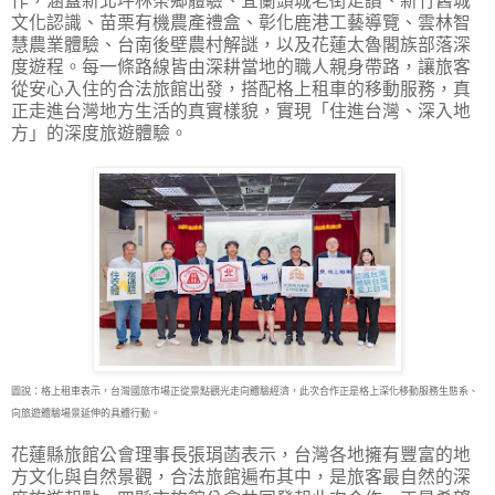
作，涵蓋新北坪林茶鄉體驗、宜蘭頭城老街走讀、新竹舊城
文化認識、苗栗有機農產禮盒、彰化鹿港工藝導覽、雲林智
慧農業體驗、台南後壁農村解謎，以及花蓮太魯閣族部落深
度遊程。每一條路線皆由深耕當地的職人親身帶路，讓旅客
從安心入住的合法旅館出發，搭配格上租車的移動服務，真
正走進台灣地方生活的真實樣貌，實現「住進台灣、深入地
方」的深度旅遊體驗。
圖說：格上租車表示，台灣國旅市場正從景點觀光走向體驗經濟，此次合作正是格上深化移動服務生態系、
向旅遊體驗場景延伸的具體行動。
花蓮縣旅館公會理事長張琄菡表示，台灣各地擁有豐富的地
方文化與自然景觀，合法旅館遍布其中，是旅客最自然的深