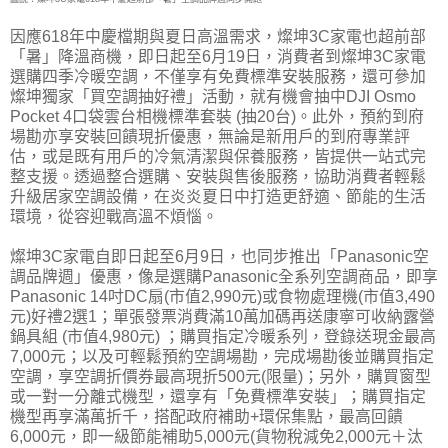
因應618年中慶檔期與夏日高溫需求，燦坤3C家電也超前部
「暑」降溫商機，即日起至6月19日，消費者到燦坤3C家電
選購四季冷暖空調，不僅享有免費標準安裝服務，還可參加
燦坤獨家「買空調抽好禮」活動，就有機會抽中DJI Osmo
Pocket 4口袋雲台相機標準套裝 (抽20台)。此外，預約到府
場勘亦享安裝回饋現折優惠，無論是新用戶的到府專業評
估，或是既有用戶的冷氣清潔與保養服務，皆提供一站式完
整支援。透過整合選購、安裝與售後服務，協助消費者輕鬆
升級居家空調設備，在炎炎夏日中打造更舒適、節能的生活
環境，從容迎戰高溫不煩惱。
燦坤3C家電自即日起至6月9日，也同步推出「Panasonic空
調品牌週」優惠，像是選購Panasonic全系列空調商品，即享
Panasonic 14吋DC扇(市值2,990元)或食物處理機(市值3,490
元)好禮2選1；單張發票消費滿10萬加碼再送康寧可收納露營
鍋具組 (市值4,980元) ；購買指定冷暖系列，登錄送現金最高
7,000元；以及可輕鬆預約空調場勘，完成場勘後並購買指定
空調，享空調折價券最高現折500元(限量)；另外，購買窗型
或一對一分離式機型，還享有「免費標準安裝」；購買指定
機型再享滿萬折千，搭配政府補助+環保集點，最高回饋
6,000元，即一級節能補助5,000元(貨物稅減免2,000元＋汰