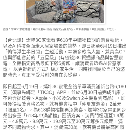
圖說：燦坤3C家電推出「偷得浮生半日閒」指定商品最低5折，單筆滿額抽「仲夏旅遊金」2萬元。
【台北訊】燦坤3C家電看準618年中購物檔期的消費動能，
以及AI科技全面走入居家場景的趨
勢，即日起至6月19日推出
「偷得浮生半日閒」主題活動，精選多款高人氣、兼具高CP
值與節能省前的「五星級」(有省錢)3C資通訊商品與智慧家
電，全館指定商品最低下殺5折起，讓消費者透過AI智慧家
電， 以更輕鬆的方式升級居家生活，同時找回屬於自己的悠
閒時光，真正享受片刻的自在與從容。
即日起至6月19日，燦坤3C家電全館單筆消費滿新台幣6,180
元（須事先綁定「TK3C」APP，並於6月30日前完成出庫；
不包含提貨券、Apple、小米及Switch 2主機系列商品），即
可獲得抽獎資格乙次，就有機會抽中「仲夏旅遊金」2萬元
（限量1名），為618購物檔期再添驚喜。燦坤3C家電更同步
祭出多重「618年中滿額禮」回饋方案，消費門檻涵蓋1.9萬
元、4.9萬元、9.9萬元、19.9萬元至30萬元等多元級距，滿
足不同購物需求。其中，消費滿30萬，就有機會將最高回饋