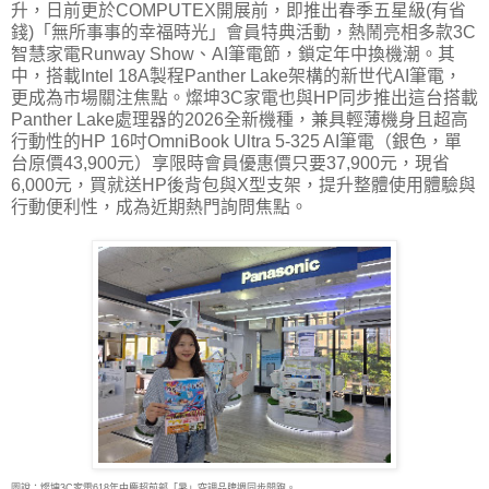
升，日前更於COMPUTEX開展前，即推出春季五星級(有省
錢)「無所事事的幸福時光」會員特典活動，熱鬧亮相多款3C
智慧家電Runway Show、AI筆電節，鎖定年中換機潮。其
中，搭載Intel 18A製程Panther Lake架構的新世代AI筆電，
更成為市場關注焦點。燦坤3C家電也與HP同步推出這台搭載
Panther Lake處理器的2026全新機種，兼具輕薄機身且超高
行動性的HP 16吋OmniBook Ultra 5-325 AI筆電（銀色，單
台原價43,900元）享限時會員優惠價只要37,900元，現省
6,000元，買就送HP後背包與X型支架，提升整體使用體驗與
行動便利性，成為近期熱門詢問焦點。
圖說：燦坤3C家電618年中慶超前部「暑」空調品牌週同步開跑。