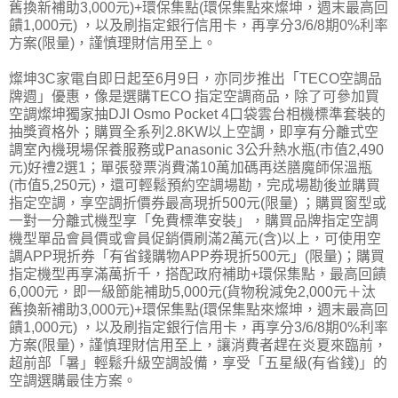
舊換新補助3,000元)+環保集點(環保集點來燦坤，週末最高回
饋1,000元) ，以及刷指定銀行信用卡，再享分3/6/8期0%利率
方案(限量)，謹慎理財信用至上。
燦坤3C家電自即日起至6月9日，亦同步推出「TECO空調品
牌週」優惠，像是選購TECO 指定空調商品，除了可參加買
空調燦坤獨家抽DJI Osmo Pocket 4口袋雲台相機標準套裝的
抽獎資格外；購買全系列2.8KW以上空調，即享有分離式空
調室內機現場保養服務或Panasonic 3公升熱水瓶(市值2,490
元)好禮2選1；單張發票消費滿10萬加碼再送膳魔師保溫瓶
(市值5,250元)，還可輕鬆預約空調場勘，完成場勘後並購買
指定空調，享空調折價券最高現折500元(限量) ；購買窗型或
一對一分離式機型享「免費標準安裝」，購買品牌指定空調
機型單品會員價或會員促銷價刷滿2萬元(含)以上，可使用空
調APP現折券「有省錢購物APP券現折500元」(限量)；購買
指定機型再享滿萬折千，搭配政府補助+環保集點，最高回饋
6,000元，即一級節能補助5,000元(貨物稅減免2,000元＋汰
舊換新補助3,000元)+環保集點(環保集點來燦坤，週末最高回
饋1,000元) ，以及刷指定銀行信用卡，再享分3/6/8期0%利率
方案(限量)，謹慎理財信用至上，讓消費者趕在炎夏來臨前，
超前部「暑」輕鬆升級空調設備，享受「五星級(有省錢)」的
空調選購最佳方案。