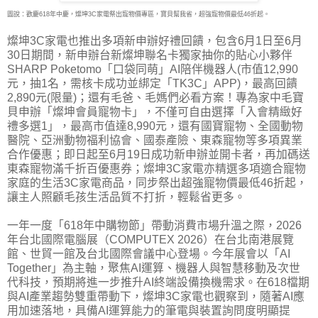
圖說：歡慶618年中慶，燦坤3C家電祭出寵物價專區，寶貝幫我省，超強寵物價最低46折起。
燦坤3C家電也推出多項新申辦好禮回饋，包含6月1日至6月
30日期間，新申辦台新燦坤聯名卡獨家抽你的貼心小夥伴
SHARP Poketomo「口袋同萌」AI陪伴機器人(市值12,990
元，抽1名，需核卡成功並綁定「TK3C」APP)，最高回饋
2,890元(限量)；還有毛爸、毛媽們必看方案！專為家中毛寶
貝申辦「燦坤會員寵物卡」，不僅可自由選擇「入會精緻好
禮多選1」，最高市值達8,990元，還有國寶寵物、全國動物
醫院、亞洲動物福利協會、國泰產險、東森寵物等多項異業
合作優惠；即日起至6月19日成功新申辦並開卡者，再加碼送
東森寵物滿千折百優惠券；燦坤3C家電亦精選多項適合寵物
家庭的生活3C家電商品，同步祭出超強寵物價最低46折起，
讓主人照顧毛孩生活品質不打折，輕鬆省更多。
一年一度「618年中購物節」帶動消費市場升溫之際，2026
年台北國際電腦展（COMPUTEX 2026）在台北南港展覽
館、世貿一館及台北國際會議中心登場。今年展會以「AI
Together」為主軸，聚焦AI運算、機器人與智慧移動及次世
代科技，預期將進一步推升AI終端設備換機需求。在618檔期
與AI產業趨勢雙重帶動下，燦坤3C家電也觀察到，隨著AI應
用加速落地，具備AI運算能力的筆電與裝置詢問度明顯提