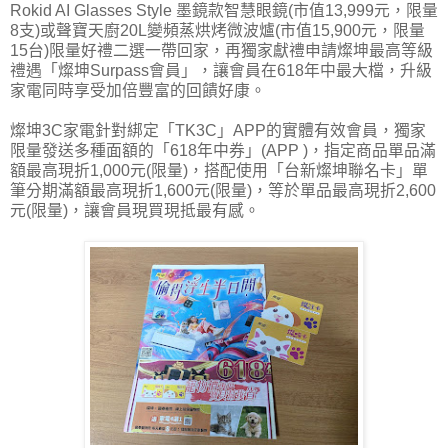
Rokid AI Glasses Style 墨鏡款智慧眼鏡(市值13,999元，限量
8支)或聲寶天廚20L變頻蒸烘烤微波爐(市值15,900元，限量
15台)限量好禮二選一帶回家，再獨家獻禮申請燦坤最高等級
禮遇「燦坤Surpass會員」，讓會員在618年中最大檔，升級
家電同時享受加倍豐富的回饋好康。
燦坤3C家電針對綁定「TK3C」APP的實體有效會員，獨家
限量發送多種面額的「618年中券」(APP )，指定商品單品滿
額最高現折1,000元(限量)，搭配使用「台新燦坤聯名卡」單
筆分期滿額最高現折1,600元(限量)，等於單品最高現折2,600
元(限量)，讓會員現買現抵最有感。