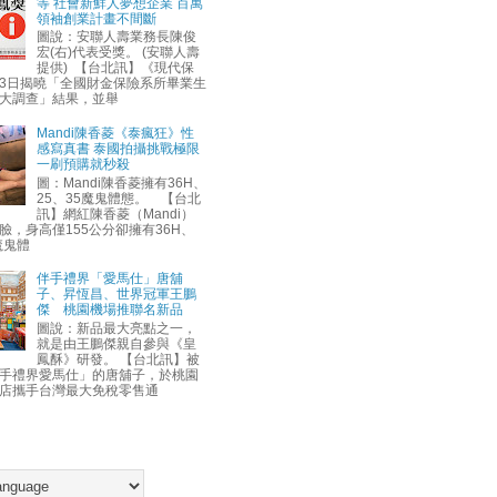
等 社會新鮮人夢想企業 百萬
領袖創業計畫不間斷
圖說：安聯人壽業務長陳俊
宏(右)代表受獎。 (安聯人壽
提供) 【台北訊】《現代保
3日揭曉「全國財金保險系所畢業生
大調查」結果，並舉
Mandi陳香菱《泰瘋狂》性
感寫真書 泰國拍攝挑戰極限
一刷預購就秒殺
圖：Mandi陳香菱擁有36H、
25、35魔鬼體態。 【台北
訊】網紅陳香菱（Mandi）
臉，身高僅155公分卻擁有36H、
魔鬼體
伴手禮界「愛馬仕」唐舖
子、昇恆昌、世界冠軍王鵬
傑 桃園機場推聯名新品
圖說：新品最大亮點之一，
就是由王鵬傑親自參與《皇
鳳酥》研發。 【台北訊】被
手禮界愛馬仕」的唐舖子，於桃園
店攜手台灣最大免稅零售通