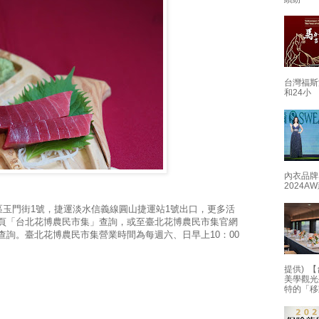
台灣福斯
和24小
內衣品牌
2024
玉門街1號，捷運淡水信義線圓山捷運站1號出口，更多活
絲專頁「台北花博農民市集」查詢，或至臺北花博農民市集官網
ket.taipei/)查詢。臺北花博農民市集營業時間為每週六、日早上10：00
提供) 【
美學觀光
特的「移