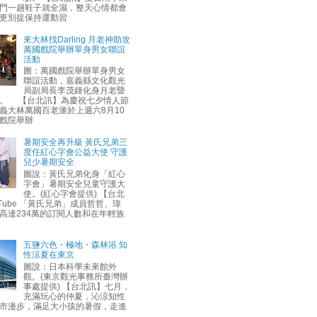
門一趟鞋子就全濕，整天心情都會
更別提保持運動習
來大林找Darling 月老神助攻
萬國戲院舉辦單身男女聯誼
活動
圖：萬國戲院舉辦單身男女
聯誼活動，嘉義縣文化觀光
局副局長李茂鍾化身月老暨
。 【台北訊】為慶祝七夕情人節
義大林萬國百老滙於上週六8月10
戲院舉辦
暑期安全再升級 黃氏兄弟三
度任紅心字會公益大使 守護
兒少暑期安全
圖說：黃氏兄弟化身「紅心
字會」暑期安全兒童守護大
使。(紅心字會提供) 【台北
uTube 「黃氏兄弟」成員哲哲、瑋
高達234萬的訂閱人數和在年輕族
五鹽六色・極地・森林浴 知
性涼夏在東京
圖說：日本科學未來館外
觀。(東京觀光事務所臺灣辦
事處提供) 【台北訊】七月，
充滿玩心的仲夏，沁涼知性
市漫步，滿足大小孩的暑假，走進