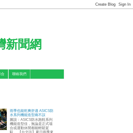
台灣新聞網
綜合
聯絡我們
雨季也能乾爽舒適 ASICS防
水系列機能造型兩不誤
圖說：ASICS防水跑鞋系列
機能造型佳，無論是正式場
合或運動休閒都能輕鬆駕
馭。 【台北訊】夏日雨季來