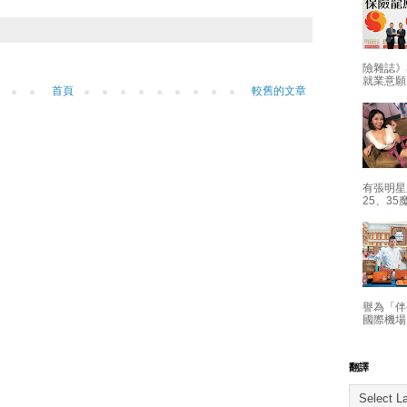
險雜誌》
就業意願
首頁
較舊的文章
有張明星
25、35
譽為「伴
國際機場
翻譯