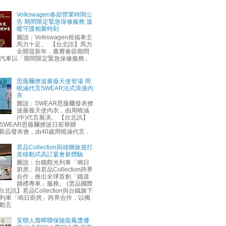
Volkswagen春節營業時間公
告 期間限定緊急保修服務 溫
暖守護相聚時刻
圖說：Volkswagen祝福車主
馬力十足。 【台北訊】馬力
全開迎新年，農曆春節期間
汽車以「期間限定緊急保修服務」
思薇爾撩波薔薇天使登場 周
曉涵代言SWEAR法式浪漫內
衣
圖說：SWEAR思薇爾發表撩
波薔薇天使內衣，由周曉涵
(中)代言展演。 【台北訊】
SWEAR思薇爾撩波日前舉辦
AW新品發布會，由40歲周曉涵代言，
君品Collection與雄獅旅遊打
造移動式高訂宴會新體驗
圖說：台鐵觀光列車「鳴日
廚房」與君品Collection跨界
合作，推出全球首創「鐵道
婚禮專車」服務。 (雲品國際
台北訊】君品Collection與台鐵旗下
列車「鳴日廚房」跨界合作，以獨
動五
安聯人壽蟬聯保險龍鳳獎優