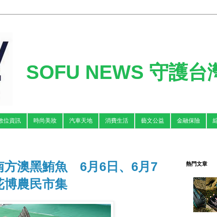
SOFU NEWS 守護
數位資訊
時尚美妝
汽車天地
消費生活
藝文公益
金融保險
方澳黑鮪魚 6月6日、6月7
熱門文章
花博農民市集