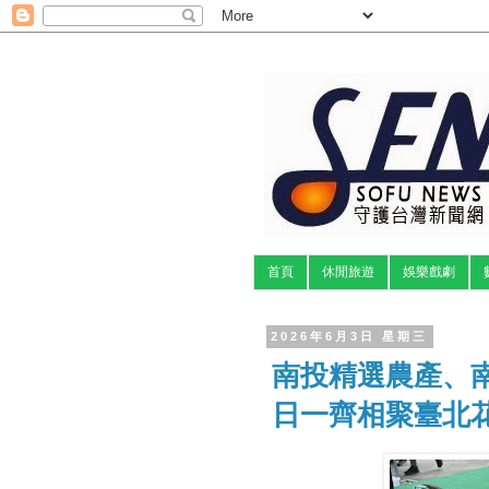
首頁
休閒旅遊
娛樂戲劇
2026年6月3日 星期三
南投精選農產、南
日一齊相聚臺北