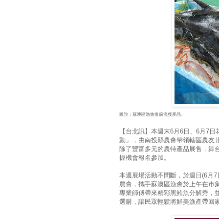
圖說：蘇澳區漁會推廣漁獲產品。
【台北訊】本週末6月6日、6月7
動」，由南投縣農會帶領轄區農友
除了豐富多元的農特產品展售，舞
握機會報名參加。
本週展場活動不間斷，於週日(6月
農會，攜手蘇澳區漁會於上午在市
專業師傅帶來精彩黑鮪魚分解秀，
選購，讓民眾輕鬆將鮮美漁產帶回