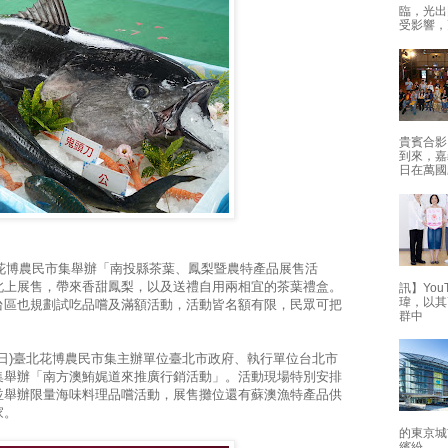
臨，光出
受影響，
貴賓合影
到來，嘉
日在萬國
日花博農民市集舉辦「南投縣茶葉、鳳梨暨農特產品展售活
北上展售，帶來香甜鳳梨，以及送禮自用兩相宜的茶葉禮盒。
訊】Yo
瑋，以其
台區也規劃試吃品嚐及滿額活動，活動皆名額有限，民眾可把
群中
7日)臺北花博農民市集主辦單位臺北市政府、執行單位台北市
集舉辦「南方澳鮪娓道來推廣行銷活動」。活動現場特別安排
並舉辦限量海味料理品嚐活動，展售攤位還有蘇澳漁特產品供
家。
的東京城
繽紛