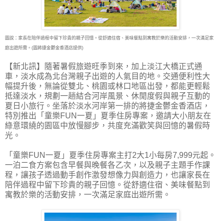
圖說：家長在陪伴過程中留下珍貴的親子回憶。從舒適住宿、美味餐點到寓教於樂的活動安排，一次滿足家
庭出遊所需。(圖將捷金鬱金香酒店提供)
【新北訊】隨著暑假旅遊旺季到來，加上淡江大橋正式通
車，淡水成為北台灣親子出遊的人氣
目的地。交通便利性大
幅提升後，無論從雙北、桃園或林口地區出發，都能更輕鬆
抵達淡水，規劃一趟結合河岸風景、休閒度假與親子互動的
夏日小旅行。坐落於淡水河岸第一排的將捷金鬱金香酒店，
特別推出「童樂FUN一夏」夏季住房專案，邀請大小朋友在
綠意環繞的園區中放慢腳步，共度充滿歡笑與回憶的暑假時
光。
「童樂FUN一夏」夏季住房專案主打2大1小每房7,999元起。
一泊二食方案包含早餐與晚餐各乙次，以及親子主題手作課
程，讓孩子透過動手創作激發想像力與創造力，也讓家長在
陪伴過程中留下珍貴的親子回憶。從舒適住宿、美味餐點到
寓教於樂的活動安排，一次滿足家庭出遊所需。