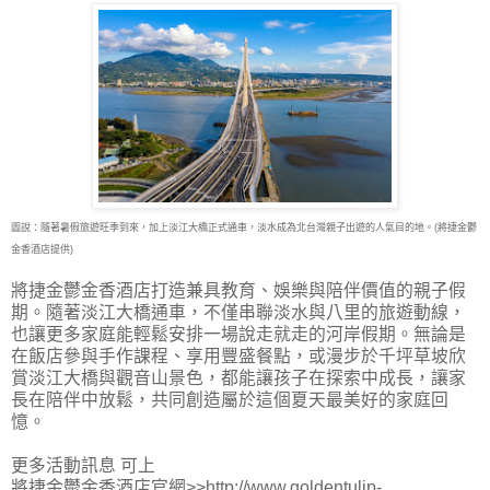
圖說：隨著暑假旅遊旺季到來，加上淡江大橋正式通車，淡水成為北台灣親子出遊的人氣目的地。(將捷金鬱
金香酒店提供)
將捷金鬱金香酒店打造兼具教育、娛樂與陪伴價值的親子假
期。隨著淡江大橋通車，不僅串聯淡水與八里的旅遊動線，
也讓更多家庭能輕鬆安排一場說走就走的河岸假期。無論是
在飯店參與手作課程、享用豐盛餐點，或漫步於千坪草坡欣
賞淡江大橋與觀音山景色，都能讓孩子在探索中成長，讓家
長在陪伴中放鬆，共同創造屬於這個夏天最美好的家庭回
憶。
更多活動訊息 可上
將捷金鬱金香酒店官網>>http://www.goldentulip-