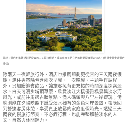
圖說：酒店也推薦規劃更從容的三天兩夜假期，讓旅客擁有更充裕的時間深度探索淡水。(將捷金鬱金香酒店
提供)
除兩天一夜輕旅行外，酒店也推薦規劃更從容的三天兩夜假
期。連住專案除包含兩次早餐、一次晚餐、主題手作課程
外，另加贈迎賓飲品，讓旅客擁有更充裕的時間深度探索淡
水。白天可漫步埔頂草原、欣賞淡江大橋優雅橋景與淡水河
風光，或前往周邊古蹟景點、漁人碼頭與八里左岸遊玩；傍
晚則能在夕陽映照下感受淡水獨有的金色河岸景致，夜晚回
到舒適客房休憩，享受真正放鬆的家庭度假時光。透過三天
兩夜的慢旅行節奏，不必趕行程，也能完整體驗淡水的人
文、自然與休閒魅力。