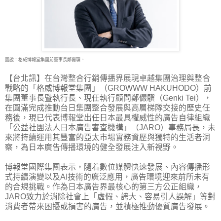
圖說：格威博報堂集團前董事長鄭儼驥。
【台北訊】在台灣整合行銷傳播界展現卓越集團治理與整合
戰略的「格威博報堂集團」
（GROWWW HAKUHODO）前
集團董事長暨執行長、現任執行顧問鄭儼驥（Genki Tei），
在圓滿完成推動台日集團整合發展與高層梯隊交接的歷史任
務後，現已代表博報堂出任日本最具權威性的廣告自律組織
「公益社團法人日本廣告審查機構」（JARO）事務局長，未
來將持續運用其豐富的亞太市場實務資歷與獨特的生活者洞
察，為日本廣告傳播環境的健全發展注入新視野。
博報堂國際集團表示，隨着數位媒體快速發展、內容傳播形
式持續演變以及AI技術的廣泛應用，廣告環境迎來前所未有
的合規挑戰。作為日本廣告界最核心的第三方公正組織，
JARO致力於消除社會上「虛假、誇大、容易引人誤解」等對
消費者帶來困擾或損害的廣告，並積極推動優質廣告發展。