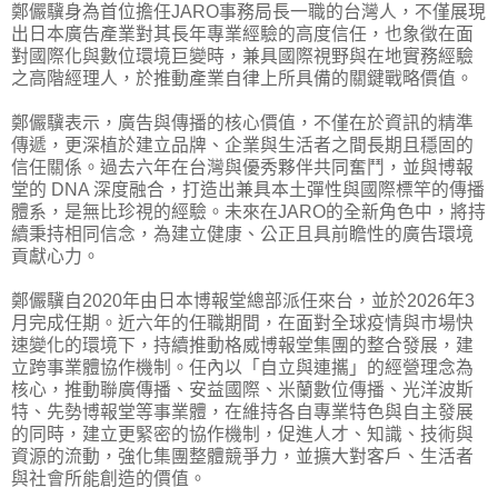
鄭儼驥身為首位擔任JARO事務局長一職的台灣人，不僅展現
出日本廣告產業對其長年專業經驗的高度信任，也象徵在面
對國際化與數位環境巨變時，兼具國際視野與在地實務經驗
之高階經理人，於推動產業自律上所具備的關鍵戰略價值。
鄭儼驥表示，廣告與傳播的核心價值，不僅在於資訊的精準
傳遞，更深植於建立品牌、企業與生活者之間長期且穩固的
信任關係。過去六年在台灣與優秀夥伴共同奮鬥，並與博報
堂的 DNA 深度融合，打造出兼具本土彈性與國際標竿的傳播
體系，是無比珍視的經驗。未來在JARO的全新角色中，將持
續秉持相同信念，為建立健康、公正且具前瞻性的廣告環境
貢獻心力。
鄭儼驥自2020年由日本博報堂總部派任來台，並於2026年3
月完成任期。近六年的任職期間，在面對全球疫情與市場快
速變化的環境下，持續推動格威博報堂集團的整合發展，建
立跨事業體協作機制。任內以「自立與連攜」的經營理念為
核心，推動聯廣傳播、安益國際、米蘭數位傳播、光洋波斯
特、先勢博報堂等事業體，在維持各自專業特色與自主發展
的同時，建立更緊密的協作機制，促進人才、知識、技術與
資源的流動，強化集團整體競爭力，並擴大對客戶、生活者
與社會所能創造的價值。