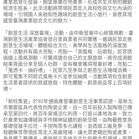
產業高質化發展，期望串連在地產業，形成共生共榮的體驗
經濟生態系。此次活動將帶領民眾走入具知性與文化內涵的
場域，引領國人來趟知性趣味的創意生活小旅行，身歷其境
感受臺灣產業結合文化的魅力。
「創意生活 深旅臺灣」活動，由中衛發展中心統籌規劃、臺
灣創意生活產業協會號召會員業者共同響應，邀請民眾走進
創意生活場域，體驗結合文化、美學與生活風格的深度旅
程。活動共有兩大亮點，亮點一「測風格．玩遊程」民眾透
過線上風格測驗，可獲得適合自己的主題旅遊，將完成測驗
結果頁面分享至個人社群，並有機會獲得限量好禮；亮點二
「蒐透卡．抽好禮」，民眾凡至參與之創意生活場域消費，
即可蒐集不同款式風格卡片並參加抽獎，活動獎項包含創意
生活業者提供的質感旅宿、特色體驗、創意商品等上百項好
禮。
「新旺集瓷」於92年通過產發署創意生活事業認證，是新北
市鶯歌區具代表性的陶瓷企業，自一百年前投入製陶現已傳
承至第四代，將百年窯場活化利用，打造以產地為本、致力
於產業知識傳遞與手作精神延續的創新空間，由陶藝教室為
基礎發展手拉坯、手捏陶等多元課程，並透過工廠見學、製
程觀察等帶領民眾走入窯廠現場，讓大眾更親近陶瓷產業，
為具備工藝傳承、產地展示及地方文化的複合型場域，展現