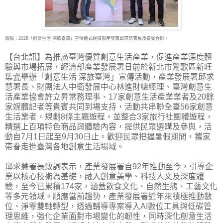
圖說：2026「創意生活 深旅臺灣」宣傳儀式經濟部產發署邱求慧署長及貴賓合影。
【台北訊】為推廣臺灣優質創意生活產業，促進產業深度體
驗與市場拓展，經濟部產業發展署
日前於新北市鶯歌區新旺
集瓷舉辦「創意生活 深旅臺灣」宣傳活動，產業發展署邱求
慧署長、財團法人中衛發展中心林進財總經理、臺灣創意生
活產業協會許立昇常務理事、17家創意生活產業業者及20餘
家媒體記者等貴賓共同到場支持，活動共串聯全臺56家創意
生活業者，規劃8條主題遊程，並整合3家旅行社團體遊程，
精選上百項特色商品與體驗內容，提供民眾選購及參與，活
動自7月1日起至9月30日止。歡迎民眾把握暑假期間，攜家
帶眷走進臺灣各地創意生活場域。
邱求慧署長致詞表示，產業發展署自92年推動至今，引導企
業以核心技術為基礎，融入創意美學、科技人文及深度體
驗，至今已累積174家，涵蓋飲食文化、自然生態、工藝文化
等多元領域。順應當前趨勢，產業發展署近年來積極推動數
位、淨零雙軸轉型，透過輔導專案導入AI數位工具與低碳管
理思維，強化企業面對市場變化的韌性，同時深化創意生活