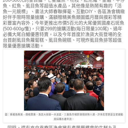
200-300元的金目鱸、七星鱸魚、花枝、紅尼羅、金鯧、午仔
魚、紅魚、虱目魚等超值水產品，其他像是熱鬧有趣的「活
魚一元競標」、書法大師春聯揮毫、互動DIY、各區漁會精緻
好伴手限時限量搶購、滿額贈精美魚類圖鑑月曆與摸彩等精
彩豐富內容外；今年更推出市價5百元的大尾優質國產石斑魚
(500-600g/隻)，只要299的搶購活動(每日限量100尾)、過年
必備大尾白鯧優惠特賣，以及今年首度於漁貨大街登場的全
台首創虱目魚蘿蔔糕、虱目魚碗糕、可現炸虱目魚排等超值
限量優惠搶購活動。
圖：衝著魚鮮美、價格實惠，漁貨大街第一天凌晨，三重魚市場即湧現排隊人潮，許多民眾更是全家總動
員採購水產年貨。
同時，還有來自貢寮區漁會擁有產履歷標章的生鮮九孔