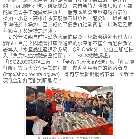
鮑、九孔鮑料理包、磯繞鮑魚，來自新竹九降風烏魚子，彌
陀區漁會手工現做虱目魚丸，瑞芳區漁會產地海釣白帶魚、
透抽、小卷，高雄市永安龍膽石斑魚片、龍虎斑，還會提供
平均低於市場約二至三成的平價魚貨給消費者，以滿足民眾
年節自用與送禮之需求。
對於無法親自前往漁貨大街的民眾，林啟滄總幹事也貼心
體醒，目前全國漁會推廣至通路的水產品不僅全面配合漁業
署導入「水產品生產追溯系統」QR-Code外，更自主加強投
入「魚貨快速檢驗安全把關」、「SGS檢驗認證」、
「ISO22000認證工廠」、「全程冷凍低溫配送」與「產品責
任險」等五大安全保證的把關，歡迎利用漁會的網路商城
(http://shop.rocnfa.org.tw/)，即可享受輕鬆網路下單、全程冷
凍低溫新鮮宅配到府服務。