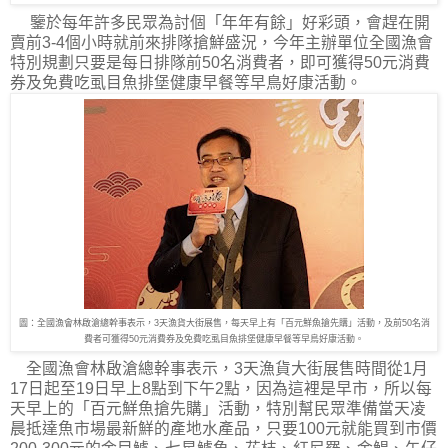
鑒於每年許多民眾為討個「年年有餘」好彩頭，會趕在開
賣前3-4個小時就前來排隊搶鮮盛況，今年主辦單位全國漁會
特別規劃只要是每日排隊前50名消費者，即可獲得50元消費
券及免費吃虱目魚排堡健康早餐等早鳥好康活動。
圖：全國漁會林啟滄總幹事表示，3天漁貨大街展售，每天早上有「百元鮮魚搶先購」活動，及前50名消
費者可獲得50元消費券及免費吃虱目魚排堡健康早餐等早鳥好康活動。
全國漁會林啟滄總幹事表示，3天漁貨大街展售時間從1月
17日起至19日早上8點到下午2點，因為這裡是早市，所以每
天早上的「百元鮮魚搶先購」活動，特別幫民眾準備當天凌
晨抵達魚市場最新鮮的產地水產品，只要100元就能買到市價