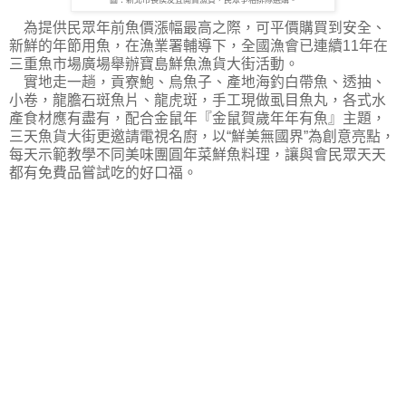
圖：新北市長侯友宜開賣漁貨，民眾爭相排隊選購。
為提供民眾年前魚價漲幅最高之際，可平價購買到安全、
新鮮的年節用魚，在漁業署輔導下，全國漁會已連續11年在
三重魚市場廣場舉辦寶島鮮魚漁貨大街活動。
實地走一趟，貢寮鮑、烏魚子、產地海釣白帶魚、透抽、
小卷，龍膽石斑魚片、龍虎斑，手工現做虱目魚丸，各式水
產食材應有盡有，配合金鼠年『金鼠賀歲年年有魚』主題，
三天魚貨大街更邀請電視名廚，以“鮮美無國界”為創意亮點，
每天示範教學不同美味團圓年菜鮮魚料理，讓與會民眾天天
都有免費品嘗試吃的好口福。