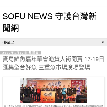
SOFU NEWS 守護台灣新
聞網
▼
2020年1月17日 星期五
寶島鮮魚嘉年華會漁貨大街開賣 17-19日
匯集全台好魚 三重魚市場廣場登場
圖：漁貨大街開賣，新北市長侯友宜(中)、全國漁會總幹事林啟滄(右4)、漁業署主任秘書繆自昌(右6)與多