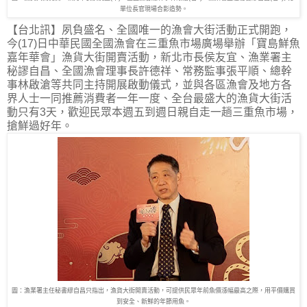
單位長官現場合影造勢。
【台北訊】夙負盛名、全國唯一的漁會大街活動正式開跑，
今(17)日中華民國全國漁會在三重
魚市場廣場舉辦「寶島鮮魚
嘉年華會」漁貨大街開賣活動，新北市長侯友宜、漁業署主
秘謬自昌、全國漁會理事長許德祥、常務監事張平順、總幹
事林啟滄等共同主持開展啟動儀式，並與各區漁會及地方各
界人士一同推薦消費者一年一度、全台最盛大的漁貨大街活
動只有3天，歡迎民眾本週五到週日親自走一趟三重魚市場，
搶鮮過好年。
圖：漁業署主任秘書繆自昌只指出，漁貨大街開賣活動，可提供民眾年前魚價漲幅最高之際，用平價購買
到安全、新鮮的年節用魚。