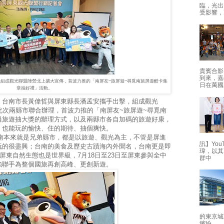
臨，光出
受影響，
貴賓合影
到來，嘉
組成觀光聯盟陣營北上擴大宣傳，首波力推的「南屏友~旅屏遊~尋覓南旅屏遊酷卡集
日在萬國
章抽好禮」活動。
，台南市長黃偉哲與屏東縣長潘孟安攜手出擊，組成觀光
此次兩縣市聯合辦理，首波力推的「南屏友~旅屏遊~尋覓南
過旅遊抽大獎的辦理方式，以及兩縣市各自加碼的旅遊好康，
，也能玩的愉快、住的期待、抽個爽快。
本來就是兄弟縣市，都是以旅遊、觀光為主，不管是屏進
訊】Yo
玩的很盡興；台南的美食及歷史古蹟海內外聞名，台南更是即
瑋，以其
屏東自然生態也是世界級，7月18日至23日至屏東參與全中
群中
強聯手為整個國旅再創高峰、更創新遊。
的東京城
繽紛