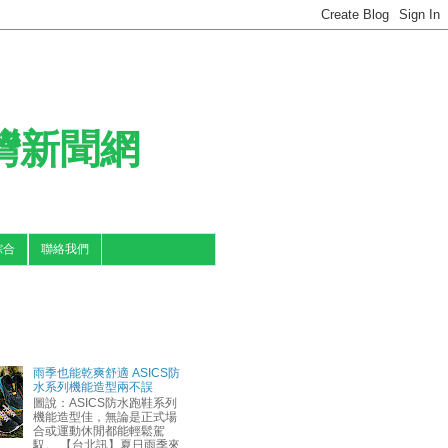
台灣新聞網
綜合
聯絡我們
雨季也能乾爽舒適 ASICS防
水系列機能造型兩不誤
圖說：ASICS防水跑鞋系列
機能造型佳，無論是正式場
合或運動休閒都能輕鬆駕
馭。 【台北訊】夏日雨季來