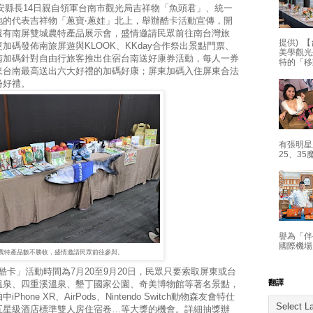
縣長14日親自領軍台南市觀光局吉祥物「魚頭君」、統一
地的代表吉祥物「蔥寶‧蔥娃」北上，舉辦酷卡活動宣傳，開
還有南屏雙城農特產品展示會，盛情邀請民眾前往南台灣旅
提供) 【
碼發佈南旅屏遊與KLOOK、KKday合作祭出景點門票、
美學觀光
南加碼針對自由行旅客推出住宿台南送好康券活動，每人一券
特的「移
來台南最高送出六大好禮的加碼好康；屏東加碼入住屏東合法
份好禮。
有張明星
25、35
譽為「伴
國際機場
農特產品數不勝收，盛情邀請民眾前往參與。
卡」活動時間為7月20至9月20日，民眾只要索取屏東或台
翻譯
溫泉、四重溪溫泉、墾丁國家公園、奇美博物館等著名景點，
ne XR、AirPods、Nintendo Switch動物森友會特仕
五星級酒店標準雙人房住宿卷…等大獎的機會。詳細抽獎辦