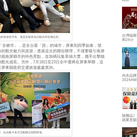
台灣福斯
物與黃偉哲市長、潘孟安縣長為活動共同宣傳合照。
和24小
全糖市」，是全台最「甜」的城市；屏東則四季如春，號
特的觀光魅力與資源；透過這次的聯合辦理，不僅要吸引南屏
發掘南屏縣市的特色景點，並加碼玩集章抽大獎，攜手出擊鐵
觀光成長。另外，7月18日至23日全中運將在屏東舉辦，這
至屏東縣政府交通旅遊處處查詢。
內衣品牌
2024
險雜誌》
就業意願
圖：結合酷卡各式活動辦法熱鬧登場。