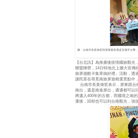
圖：台南市長黃偉哲與屏東縣長潘孟安攜手出擊，
【台北訊】為推廣後疫情國旅觀光
聯盟陣營，14日特地北上擴大宣傳
旅屏遊酷卡集章抽好禮」活動，透
讓民眾在尋覓南旅屏遊精選景點中
台南市長黃偉哲表示，屏東跟台南
南出，還是南進屏出，通通都可以
將邁入400年的古都，而國境之南的
運後，回程也可以到台南觀光，強