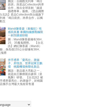
圖說：台鐵觀光列車「鳴日
廚房」與君品Collection跨界
合作，推出全球首創「鐵道
婚禮專車」服務。 (雲品國際
台北訊】君品Collection與台鐵旗下
列車「鳴日廚房」跨界合作，以獨
動五
Mandi陳香菱《泰瘋狂》性
感寫真書 泰國拍攝挑戰極限
一刷預購就秒殺
圖：Mandi陳香菱擁有36H、
25、35魔鬼體態。 【台北
訊】網紅陳香菱（Mandi）
臉，身高僅155公分卻擁有36H、
魔鬼體
伴手禮界「愛馬仕」唐舖
子、昇恆昌、世界冠軍王鵬
傑 桃園機場推聯名新品
圖說：新品最大亮點之一，
就是由王鵬傑親自參與《皇
鳳酥》研發。 【台北訊】被
手禮界愛馬仕」的唐舖子，於桃園
店攜手台灣最大免稅零售通