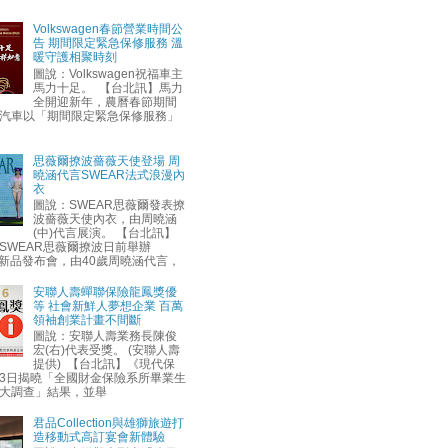
Volkswagen春節營業時間公
告 期間限定緊急保修服務 溫
暖守護相聚時刻
圖說：Volkswagen祝福車主
馬力十足。 【台北訊】馬力
全開迎新年，農曆春節期間
汽車以「期間限定緊急保修服務」
思薇爾撩波薔薇天使登場 周
曉涵代言SWEAR法式浪漫內
衣
圖說：SWEAR思薇爾發表撩
波薔薇天使內衣，由周曉涵
(中)代言展演。 【台北訊】
SWEAR思薇爾撩波日前舉辦
AW新品發布會，由40歲周曉涵代言，
安聯人壽蟬聯保險龍鳳獎優
等 社會新鮮人夢想企業 百萬
領袖創業計畫不間斷
圖說：安聯人壽業務長陳俊
宏(右)代表受獎。 (安聯人壽
提供) 【台北訊】《現代保
3日揭曉「全國財金保險系所畢業生
大調查」結果，並舉
君品Collection與雄獅旅遊打
造移動式高訂宴會新體驗