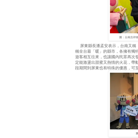
圖：台南吉祥
屏東縣長潘孟安表示，台南又稱「
稱全台最「暖」的縣市，各擁有獨
遊客相互往來，也讓國內民眾再次
定能激盪出甜蜜又熱情的火花，帶動
段期間到屏東也有特殊的優惠，可