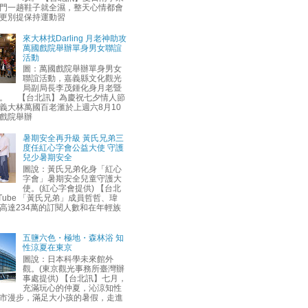
門一趟鞋子就全濕，整天心情都會
更別提保持運動習
來大林找Darling 月老神助攻
萬國戲院舉辦單身男女聯誼
活動
圖：萬國戲院舉辦單身男女
聯誼活動，嘉義縣文化觀光
局副局長李茂鍾化身月老暨
。 【台北訊】為慶祝七夕情人節
義大林萬國百老滙於上週六8月10
戲院舉辦
暑期安全再升級 黃氏兄弟三
度任紅心字會公益大使 守護
兒少暑期安全
圖說：黃氏兄弟化身「紅心
字會」暑期安全兒童守護大
使。(紅心字會提供) 【台北
uTube 「黃氏兄弟」成員哲哲、瑋
高達234萬的訂閱人數和在年輕族
五鹽六色・極地・森林浴 知
性涼夏在東京
圖說：日本科學未來館外
觀。(東京觀光事務所臺灣辦
事處提供) 【台北訊】七月，
充滿玩心的仲夏，沁涼知性
市漫步，滿足大小孩的暑假，走進