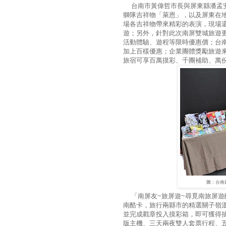
台南市黃偉哲市長與屏東縣潘孟安
獅隊吉祥物「萊恩」，以及屏東在
場各吉祥物帶來精彩的表演，現場
遊；另外，針對此次南屏雙城旅遊更加
活動體驗、遊程等限時優惠價；台
加上百樣優惠；企業團體獎勵旅遊
旅宿可享百萬摸彩、千團補助、萬
圖：台南
「南屏友~旅屏遊~尋覓南旅屏遊酷
南酷卡，旅行兩縣市的精選關子嶺
並完成戳章投入摸彩箱，即可獲得抽中iPho
版主機、三天兩夜雙人套票行程、