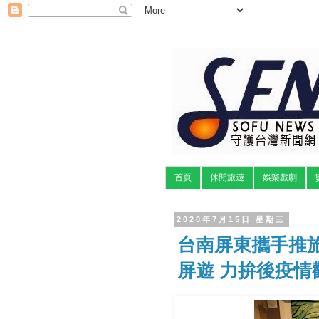
首頁
休閒旅遊
娛樂戲劇
2020年7月15日 星期三
台南屏東攜手推
屏遊 力拚後疫情