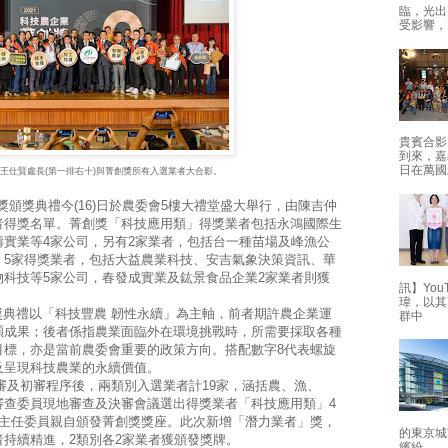
臨，光出
受影響，
貴賓合影
到來，嘉
日在萬國
處王仕賢處長(第一排右十)與菁創獎所有入選業者大合影。
獎頒獎典禮今(16)日於農委會5樓大禮堂盛大舉行，由陳吉仲
者得獎名單。菁創獎「科技應用類」得獎業者包括永鴻國際生
實業等4家公司，另有2家業者，包括台一種苗場及峰漁公
」5家得獎業者，包括大益農業科技、安吉氣象決策資訊、華
科技等5家公司，春發成實業及鈜景食品企業2家業者則獲
訊】Yo
瑋，以其
獎典禮以「科技豐農 韌性永續」為主軸，前者期許農企業運
群中
碩成果；後者係指農業面臨外在環境挑戰時，所需要採取各種
目標，亦是當前農委會重要的政策方向。搭配數字8代表螺旋
及呈現科技農業的永續價值。
及初審程序後，兩類別入選業者計19家，涵括農、漁、
審查委員現地審查及決審會議選出得獎業者「科技應用類」4
仲主任委員親自頒發菁創獎獎座。此次新增「潛力業者」獎，
的東京城
者持續精進，2類別各2家業者獲頒發獎牌。
繽紛