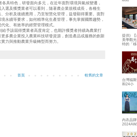
各具特色，研發面向多元，在近年面對環境與氣候變遷，
屆入選及獲獎業者可以看到，隨著農企業規模成長，各種生
集、分析及後續應用，乃至智慧化管理，益發顯得重要。面對
環境永續等要求，如何精準化生產管理，事先掌握國際趨勢，
現代化、有效率的經營管理模式。
給予該屆得獎業者高度肯定，也期許獲獎者持續為農業打
提供) 【
引更多農企業投入農業科技研發資源，創造產品或服務的創新
美學觀光
軟實力與推動農業升級轉型而努力。
特的「移
首頁
較舊的文章
台灣福斯
和24小
內衣品牌
2024