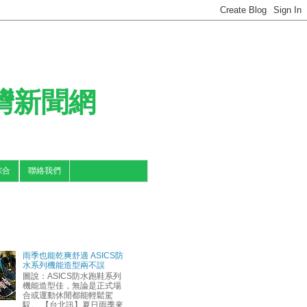
台灣新聞網
綜合
聯絡我們
雨季也能乾爽舒適 ASICS防
水系列機能造型兩不誤
圖說：ASICS防水跑鞋系列
機能造型佳，無論是正式場
合或運動休閒都能輕鬆駕
馭。 【台北訊】夏日雨季來