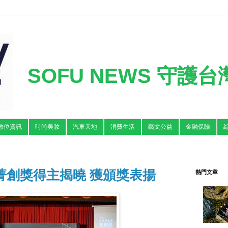
SOFU NEWS 守護
數位資訊
時尚美妝
汽車天地
消費生活
藝文公益
金融保險
業菁創獎得主揭曉 獲頒獎表揚
熱門文章