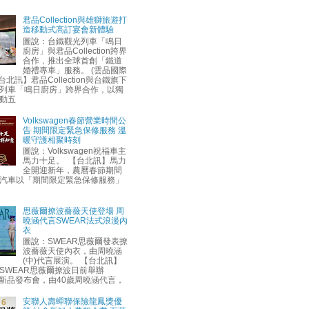
君品Collection與雄獅旅遊打
造移動式高訂宴會新體驗
圖說：台鐵觀光列車「鳴日
廚房」與君品Collection跨界
合作，推出全球首創「鐵道
婚禮專車」服務。 (雲品國際
台北訊】君品Collection與台鐵旗下
列車「鳴日廚房」跨界合作，以獨
動五
Volkswagen春節營業時間公
告 期間限定緊急保修服務 溫
暖守護相聚時刻
圖說：Volkswagen祝福車主
馬力十足。 【台北訊】馬力
全開迎新年，農曆春節期間
汽車以「期間限定緊急保修服務」
思薇爾撩波薔薇天使登場 周
曉涵代言SWEAR法式浪漫內
衣
圖說：SWEAR思薇爾發表撩
波薔薇天使內衣，由周曉涵
(中)代言展演。 【台北訊】
SWEAR思薇爾撩波日前舉辦
AW新品發布會，由40歲周曉涵代言，
安聯人壽蟬聯保險龍鳳獎優