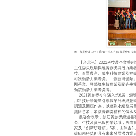
圖：農委會陳吉仲主委(第一排右九)同農委會科技
【台北訊】2021科技農企業菁創
主任委員現場揭曉菁創獎與潛力業
技、百賢農產、萬生科技農業及福壽
司獲頒潛力業者獎。「創新研發類
剛茶業、興藝峰生技農業及蘭卉生物
頒該類潛力業者獎牌。
2021菁創獎今年邁入第8屆，頒
用科技研發能量引導農業升級與豐
調適及因應作為，以達到永續發展
無限意象，象徵菁創獎精神的傳承
農委會表示，該屆菁創獎經過書審
畜、生技及資訊服務業領域，再由
家及「創新研發類」5家，由陳吉
鼓勵未得獎但具有未來發展潛力業