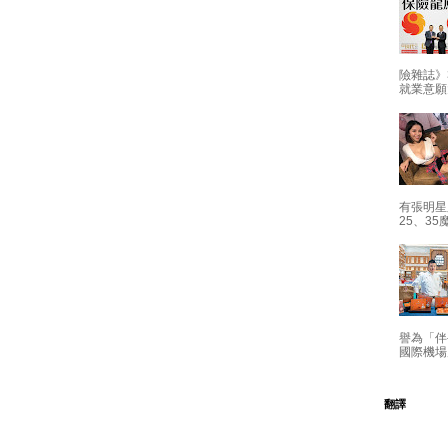
險雜誌》
就業意願
有張明星
25、35
譽為「伴
國際機場
翻譯