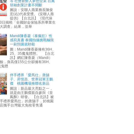
等 社會新鮮人夢想企業 百萬
領袖創業計畫不間斷
圖說：安聯人壽業務長陳俊
宏(右)代表受獎。 (安聯人壽
提供) 【台北訊】《現代保
3日揭曉「全國財金保險系所畢業生
大調查」結果，並舉
Mandi陳香菱《泰瘋狂》性
感寫真書 泰國拍攝挑戰極限
一刷預購就秒殺
圖：Mandi陳香菱擁有36H、
25、35魔鬼體態。 【台北
訊】網紅陳香菱（Mandi）
臉，身高僅155公分卻擁有36H、
魔鬼體
伴手禮界「愛馬仕」唐舖
子、昇恆昌、世界冠軍王鵬
傑 桃園機場推聯名新品
圖說：新品最大亮點之一，
就是由王鵬傑親自參與《皇
鳳酥》研發。 【台北訊】被
手禮界愛馬仕」的唐舖子，於桃園
店攜手台灣最大免稅零售通