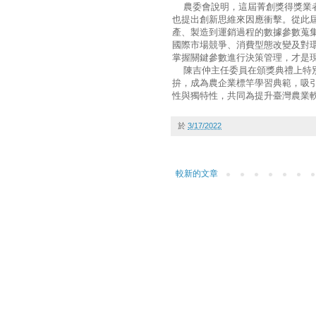
農委會說明，這屆菁創獎得獎業者
也提出創新思維來因應衝擊。從此
產、製造到運銷過程的數據參數蒐
國際市場競爭、消費型態改變及對
掌握關鍵參數進行決策管理，才是
陳吉仲主任委員在頒獎典禮上特別
拚，成為農企業標竿學習典範，吸
性與獨特性，共同為提升臺灣農業
於
3/17/2022
較新的文章