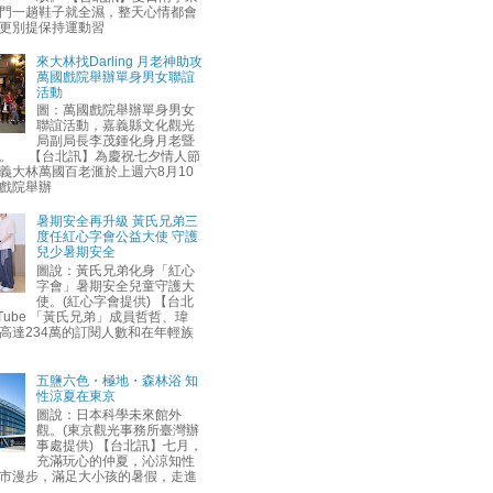
門一趟鞋子就全濕，整天心情都會
更別提保持運動習
來大林找Darling 月老神助攻
萬國戲院舉辦單身男女聯誼
活動
圖：萬國戲院舉辦單身男女
聯誼活動，嘉義縣文化觀光
局副局長李茂鍾化身月老暨
。 【台北訊】為慶祝七夕情人節
義大林萬國百老滙於上週六8月10
戲院舉辦
暑期安全再升級 黃氏兄弟三
度任紅心字會公益大使 守護
兒少暑期安全
圖說：黃氏兄弟化身「紅心
字會」暑期安全兒童守護大
使。(紅心字會提供) 【台北
uTube 「黃氏兄弟」成員哲哲、瑋
高達234萬的訂閱人數和在年輕族
五鹽六色・極地・森林浴 知
性涼夏在東京
圖說：日本科學未來館外
觀。(東京觀光事務所臺灣辦
事處提供) 【台北訊】七月，
充滿玩心的仲夏，沁涼知性
市漫步，滿足大小孩的暑假，走進