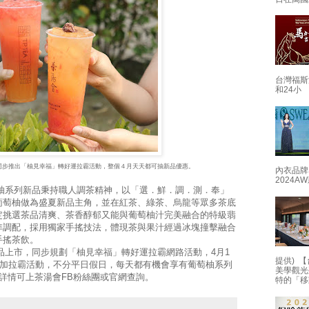
台灣福斯
和24小
同步推出「柚見幸福」轉好運拉霸活動，整個４月天天都可抽新品優惠。
內衣品牌
2024
系列新品秉持職人調茶精神，以「選．鮮．調．測．奉」
葡萄柚做為盛夏新品主角，並在紅茶、綠茶、烏龍等眾多茶底
定挑選茶品清爽、茶香醇郁又能與葡萄柚汁完美融合的特級翡
準調配，採用獨家手搖技法，體現茶與果汁經過冰塊撞擊融合
手搖茶飲。
上市，同步規劃「柚見幸福」轉好運拉霸網路活動，4月1
提供) 【
de參加拉霸活動，不分平日假日，每天都有機會享有葡萄柚系列
美學觀光
動詳情可上茶湯會FB粉絲團或官網查詢。
特的「移