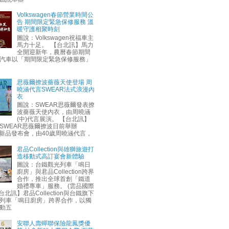
Volkswagen春節營業時間公
告 期間限定緊急保修服務 溫
暖守護相聚時刻
圖說：Volkswagen祝福車主
馬力十足。 【台北訊】馬力
全開迎新年，農曆春節期間
汽車以「期間限定緊急保修服務」
思薇爾撩波薔薇天使登場 周
曉涵代言SWEAR法式浪漫內
衣
圖說：SWEAR思薇爾發表撩
波薔薇天使內衣，由周曉涵
(中)代言展演。 【台北訊】
SWEAR思薇爾撩波日前舉辦
AW新品發布會，由40歲周曉涵代言，
君品Collection與雄獅旅遊打
造移動式高訂宴會新體驗
圖說：台鐵觀光列車「鳴日
廚房」與君品Collection跨界
合作，推出全球首創「鐵道
婚禮專車」服務。 (雲品國際
台北訊】君品Collection與台鐵旗下
列車「鳴日廚房」跨界合作，以獨
動五
安聯人壽蟬聯保險龍鳳獎優