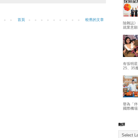
首頁
較舊的文章
險雜誌》
就業意願
有張明星
25、35
譽為「伴
國際機場
翻譯