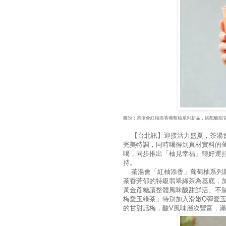
圖說：茶湯會紅柚添香葡萄柚系列新品，搭配酸甜
【台北訊】迎接活力盛夏，茶湯會
完美特調，同時喝得到真材實料的
喝，同步推出「柚見幸福」轉好運
持。
茶湯會「紅柚添香」葡萄柚系列新
茶香芳郁的特級翡翠綠茶為基底，
黃金蔗糖讓整體風味酸甜鮮活、不
梅愛玉綠茶」特別加入滑嫩Q彈愛
的甘甜話梅，酸V風味層次豐富，