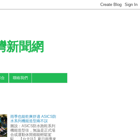
台灣新聞網
綜合
聯絡我們
雨季也能乾爽舒適 ASICS防
水系列機能造型兩不誤
圖說：ASICS防水跑鞋系列
機能造型佳，無論是正式場
合或運動休閒都能輕鬆駕
馭。 【台北訊】夏日雨季來