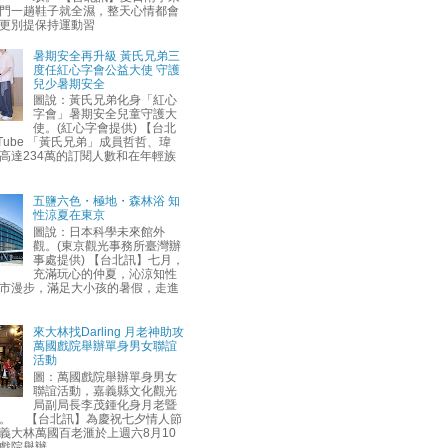
門一趟鞋子就全濕，整天心情都會
更別提保持運動習
暑期安全再升級 黃氏兄弟三
度任紅心字會公益大使 守護
兒少暑期安全
圖說：黃氏兄弟化身「紅心
字會」暑期安全兒童守護大
使。(紅心字會提供) 【台北
uTube 「黃氏兄弟」成員哲哲、瑋
高達234萬的訂閱人數和在年輕族
五鹽六色・極地・森林浴 知
性涼夏在東京
圖說：日本科學未來館外
觀。(東京觀光事務所臺灣辦
事處提供) 【台北訊】七月，
充滿玩心的仲夏，沁涼知性
市漫步，滿足大小孩的暑假，走進
來大林找Darling 月老神助攻
萬國戲院舉辦單身男女聯誼
活動
圖：萬國戲院舉辦單身男女
聯誼活動，嘉義縣文化觀光
局副局長李茂鍾化身月老暨
。 【台北訊】為慶祝七夕情人節
義大林萬國百老滙於上週六8月10
戲院舉辦