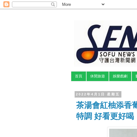
首頁
休閒旅遊
娛樂戲劇
2022年4月1日 星期五
茶湯會紅柚添香
特調 好看更好喝