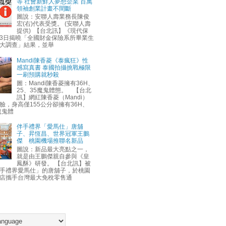
等 社會新鮮人夢想企業 百萬
領袖創業計畫不間斷
圖說：安聯人壽業務長陳俊
宏(右)代表受獎。 (安聯人壽
提供) 【台北訊】《現代保
3日揭曉「全國財金保險系所畢業生
大調查」結果，並舉
Mandi陳香菱《泰瘋狂》性
感寫真書 泰國拍攝挑戰極限
一刷預購就秒殺
圖：Mandi陳香菱擁有36H、
25、35魔鬼體態。 【台北
訊】網紅陳香菱（Mandi）
臉，身高僅155公分卻擁有36H、
魔鬼體
伴手禮界「愛馬仕」唐舖
子、昇恆昌、世界冠軍王鵬
傑 桃園機場推聯名新品
圖說：新品最大亮點之一，
就是由王鵬傑親自參與《皇
鳳酥》研發。 【台北訊】被
手禮界愛馬仕」的唐舖子，於桃園
店攜手台灣最大免稅零售通