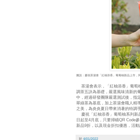
圖說：慶祝茶湯會「紅柚添香」葡葡柚新品上市，
茶湯會表示，「紅柚添香」葡萄柚
調茶五訣為基礎，嚴選風味清新的
中，經過研發團隊嚴選測試後，指
翠綠茶為基底，加上茶湯會職人精
之美，為炎炎夏日帶來消暑的特調
慶祝「紅柚添香」葡萄柚系列新品
日起至4月底，只要掃瞄QR Co
新品9折，以及現金折扣優惠，活
於
4/01/2022