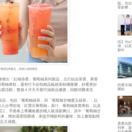
臨，光出
受影響，
訊】Yo
瑋，以其
群中
甘梅與Q滑愛玉，味蕾口感更豐富。
推出「紅柚添香」葡萄柚系列新品，主打結合茶香、果香
葡萄柚果粒，還有打卡必拍精品級絕美粉橘漸層，好看更好
的東京城
繽紛
拉霸活動，整個４月天天都可抽新品優惠，回饋消費者支
品，包括「葡萄柚綠茶」與「葡萄柚甘梅愛玉綠茶」，以
加入台灣在地「紅寶石葡萄柚」原汁、葡萄柚真實果粒，以及
膩口，手搖奉上專屬春夏的職人級清新爽口。其中「葡萄柚甘
玉凍，增加適度咀嚼感，來提升喝飲料的趣味；加上畫龍點晴
滿足又過癮。
貴賓合影
到來，嘉
日在萬國