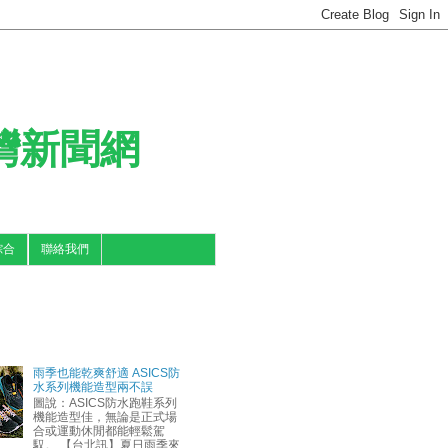
台灣新聞網
綜合
聯絡我們
雨季也能乾爽舒適 ASICS防
水系列機能造型兩不誤
圖說：ASICS防水跑鞋系列
機能造型佳，無論是正式場
合或運動休閒都能輕鬆駕
馭。 【台北訊】夏日雨季來