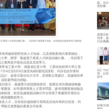
臨，光出
受影響，
貴賓合影
到來，嘉
電子產業人才師資訓練計畫」，培訓電子產業種子師資，進而協助在越南佈局之臺商提
日在萬國
佈局越南面對技術人才短缺，以及推動新南向產業鏈結，
技大學，辦理「臺越電子產業人才師資訓練計畫」，培訓電子
局之臺商提升製造品質及其競爭力。
寧省工業大學、海陽省紅星大學、工業技術經濟大學之電
訊】Yo
7月4日至8月9日接受為期6週培訓課程，內容包括作業研
瑋，以其
式設計、啟發式最佳化方法等，並搭配企業參訪，使越南的專
群中
，汲取臺灣成功經驗。
詞表示，臺越雙方經貿關係密切，順應全球供應鏈移轉趨
子業聚落，針對臺商專業人才需求問題，參考我國發展經驗及
越南師資，盼其返越後能訓練出符合我電子業廠商所需的尖
升臺商國際競爭力。
術人才，亦有助於越南吸引我商及其他外商前往投資，同
的東京城
，帶動互惠雙贏的產業合作效果。
繽紛