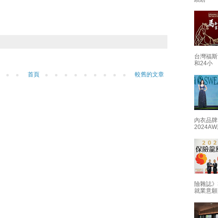
台灣福斯
和24小
首頁
較舊的文章
內衣品牌
2024
險雜誌》
就業意願