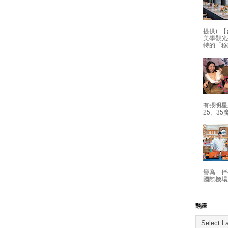
提供) 【
美學觀光
特的「移
有張明星
25、35
譽為「伴
國際機場
翻譯