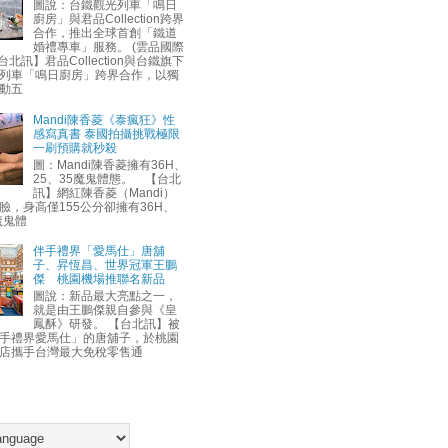
圖說：台鐵觀光列車「鳴日
廚房」與君品Collection跨界
合作，推出全球首創「鐵道
婚禮專車」服務。 (雲品國際
台北訊】君品Collection與台鐵旗下
列車「鳴日廚房」跨界合作，以獨
動五
Mandi陳香菱《泰瘋狂》性
感寫真書 泰國拍攝挑戰極限
一刷預購就秒殺
圖：Mandi陳香菱擁有36H、
25、35魔鬼體態。 【台北
訊】網紅陳香菱（Mandi）
臉，身高僅155公分卻擁有36H、
魔鬼體
伴手禮界「愛馬仕」唐舖
子、昇恆昌、世界冠軍王鵬
傑 桃園機場推聯名新品
圖說：新品最大亮點之一，
就是由王鵬傑親自參與《皇
鳳酥》研發。 【台北訊】被
手禮界愛馬仕」的唐舖子，於桃園
店攜手台灣最大免稅零售通