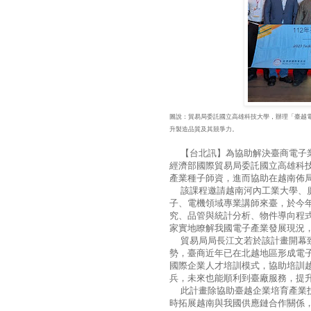
圖說：貿易局委託國立高雄科技大學，辦理「臺越
升製造品質及其競爭力。
【台北訊】為協助解決臺商電子業
經濟部國際貿易局委託國立高雄科
產業種子師資，進而協助在越南佈
該課程邀請越南河內工業大學、廣
子、電機領域專業講師來臺，於今年
究、品管與統計分析、物件導向程
家實地瞭解我國電子產業發展現況
貿易局局長江文若於該計畫開幕致
勢，臺商近年已在北越地區形成電
國際企業人才培訓模式，協助培訓
兵，未來也能順利到臺廠服務，提
此計畫除協助臺越企業培育產業技
時拓展越南與我國供應鏈合作關係