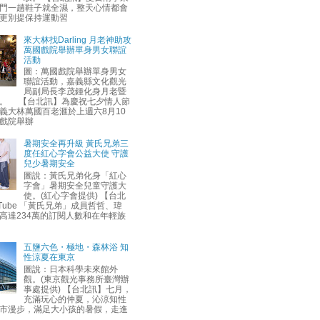
門一趟鞋子就全濕，整天心情都會
更別提保持運動習
來大林找Darling 月老神助攻
萬國戲院舉辦單身男女聯誼
活動
圖：萬國戲院舉辦單身男女
聯誼活動，嘉義縣文化觀光
局副局長李茂鍾化身月老暨
。 【台北訊】為慶祝七夕情人節
義大林萬國百老滙於上週六8月10
戲院舉辦
暑期安全再升級 黃氏兄弟三
度任紅心字會公益大使 守護
兒少暑期安全
圖說：黃氏兄弟化身「紅心
字會」暑期安全兒童守護大
使。(紅心字會提供) 【台北
uTube 「黃氏兄弟」成員哲哲、瑋
高達234萬的訂閱人數和在年輕族
五鹽六色・極地・森林浴 知
性涼夏在東京
圖說：日本科學未來館外
觀。(東京觀光事務所臺灣辦
事處提供) 【台北訊】七月，
充滿玩心的仲夏，沁涼知性
市漫步，滿足大小孩的暑假，走進