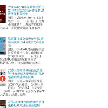
Volkswagen春節營業時間公
告 期間限定緊急保修服務 溫
暖守護相聚時刻
圖說：Volkswagen祝福車主
馬力十足。 【台北訊】馬力
全開迎新年，農曆春節期間
汽車以「期間限定緊急保修服務」
思薇爾撩波薔薇天使登場 周
曉涵代言SWEAR法式浪漫內
衣
圖說：SWEAR思薇爾發表撩
波薔薇天使內衣，由周曉涵
(中)代言展演。 【台北訊】
SWEAR思薇爾撩波日前舉辦
AW新品發布會，由40歲周曉涵代言，
安聯人壽蟬聯保險龍鳳獎優
等 社會新鮮人夢想企業 百萬
領袖創業計畫不間斷
圖說：安聯人壽業務長陳俊
宏(右)代表受獎。 (安聯人壽
提供) 【台北訊】《現代保
3日揭曉「全國財金保險系所畢業生
大調查」結果，並舉
君品Collection與雄獅旅遊打
造移動式高訂宴會新體驗