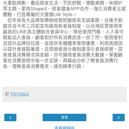
大重點規劃，囊括居家生活、烹飪舒眠、運動美顏、休閒IP
等主題，更與ShapeX－居家健身APP合作，強化消費者五感
體驗，打造專屬的大健康Life Style。
近年來各大品牌皆積極經營把握既有忠誠客群，台隆手創
館亦自今年三月起宣布啟用新會員制度，以台灣民眾使用率
最高的LINE為主體結合會員中心，降低使用門檻，人人皆可
輕鬆加入會員，顧客對於所有消費訊息一目了然，使用便利
且提升品牌信任度，並提供多種獨享尊榮優惠，利用高誘因
以提升會員黏著度，且透過會員分級制度深化會員經營，提
高會員消費頻次與金額，亦可擴增會員消費大數據，掌握顧
客在消費旅程中每一步足跡，再藉由分析了解會員消費行
為、理解會員消費需求，達到精準行銷。
於
7/07/2023
‹
›
首頁
查看網路版