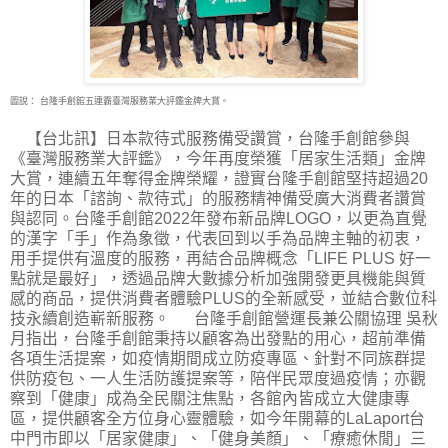
圖說： 台隆手創館五連霸臺灣服務業大評鑑金牌大賞。
【台北訊】日本款待式服務備受讚賞，台隆手創館參與
《臺灣服務業大評鑑》，今年再度榮
獲「居家生活類」金牌
大賞，連續五年奪得金牌榮耀，證實台隆手創館堅持超過20
年的日本「諮詢、款待式」的服務精神備受廣大消費者讚賞
與認同。台隆手創館2022年發布新品牌LOGO，以更為直覺
的漢字「手」作為象徵，代表回到以手為品牌主軸的初衷，
用手提供有溫度的服務，再結合品牌概念「LIFE PLUS 好一
點就是最好」，透過品牌大數據分析加強開發更具機能與質
感的商品，提供消費者體驗PLUS的全新感受，並結合數位科
技永續創造嶄新服務。 台隆手創館營運長兼公關協理 吳秋
月指出，台隆手創館秉持以顧客為出發點的用心，超前準備
各項生活提案，如疫情期間成立防疫專區、針對不同族群提
供防疫包、一人生活防護提案等，陪伴民眾度過疫情；亦觀
察到「健康」成為全民關注焦點，各館內皆成立大健康專
區，提供顧客全方位身心靈體驗，如今年開幕的LaLaport台
中門市即以「居家健康」、「健身美顏」、「療癒休閒」三