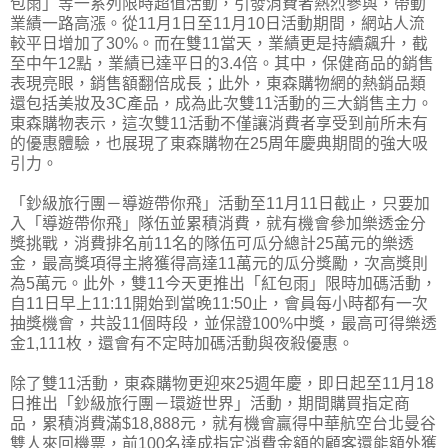
包雨」等一系列限時超值活動，引發消費者熱烈參與，帶動
業績一路高漲。從11月1日至11月10日活動期間，網站人流
較平日增加了30%。而在雙11當天，業績更是持續飆升，截
至中午12點，業績已達平日的3.4倍。其中，保健商品的銷售
表現亮眼，銷售額翻倍成長；此外，東森購物網的熱銷品類
還包括美妝及3C產品，成為此次雙11活動的三大銷售主力。
東森購物表示，這次雙11活動不僅讓消費者享受到前所未有
的優惠體驗，也展現了東森購物在25周年慶典期間的強大吸
引力。
「鈔級旅行團－導遊帶你飛」活動至11月11日截止，只要加
入「導遊帶你飛」隊伍並累積消費，就有機會參加樂透金分
獎挑戰，消費排名前11名的隊伍可瓜分總計25萬元的樂透
金，最高獎項得主將獲得高達11萬元的瓜分獎勵，次高獎則
為5萬元。此外，雙11今天更推出「紅包雨」限時加碼活動，
自11日早上11:11開始到當晚11:50止，會員每小時都有一次
抽獎機會，共設11個時段，並保證100%中獎，最高可得樂透
金1,111枚，還會有不定時加碼活動與夜殺優惠。
除了雙11活動，東森購物更迎來25週年慶，即日起至11月18
日推出「鈔級旅行團－環遊世界」活動，期間購買指定商
品，累積消費滿$18,888元，就有機會贏得中華航空台北曼谷
雙人來回機票，前100名達成指定消費金額的顧客還能額外獲