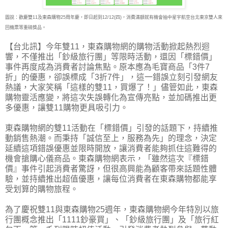
圖說：歡慶雙11及東森購物25周年慶，即日起到12/12(四)，消費滿額就有機會抽中星宇航空台北東京雙人來
回機票等重磅獎品。
【台北訊】今年雙11，東森購物網的購物活動掀起熱烈迴
響，不僅推出「鈔級旅行團」等限時
活動，還因「標錯價」
事件再度成為消費者討論焦點。原本應為毛寶商品「3件7
折」的優惠，卻誤標成「3折7件」，這一錯誤立刻引發網友
熱議，大家笑稱「這樣的雙11，買爆了！」儘管如此，東森
購物靈活應變，將這次失誤轉化為宣傳亮點，並加碼推出更
多優惠，讓雙11購物更具吸引力。
東森購物網的雙11活動在「標錯價」引發的話題下，持續推
動銷售熱潮。而秉持「誠信至上，服務為先」的理念，決定
延續這項錯誤優惠並限時開放，讓消費者能夠抓住這難得的
機會搶購心儀商品。東森購物網表示，「雖然這次『標錯
價』事件引起消費者驚訝，但很高興能為顧客帶來話題性體
驗，並持續推出超值優惠，讓每位消費者在東森購物都能享
受划算的購物旅程。
為了慶祝雙11與東森購物25週年，東森購物網今年特別以旅
行團概念推出「1111鈔豪買」、「鈔級旅行團」及「旅行紅