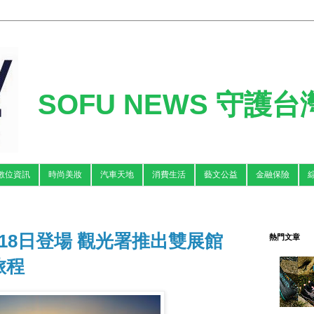
SOFU NEWS 守護
數位資訊
時尚美妝
汽車天地
消費生活
藝文公益
金融保險
18日登場 觀光署推出雙展館
熱門文章
旅程