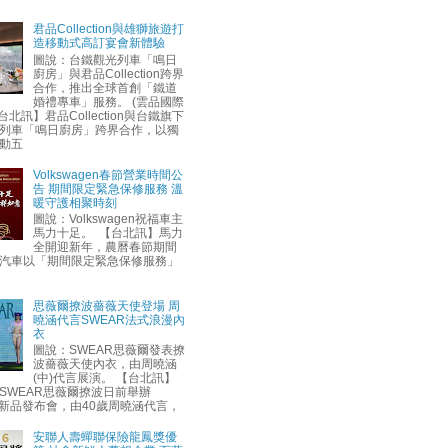
君品Collection與雄獅旅遊打
造移動式高訂宴會新體驗
圖說：台鐵觀光列車「鳴日
廚房」與君品Collection跨界
合作，推出全球首創「鐵道
婚禮專車」服務。 (雲品國際
台北訊】君品Collection與台鐵旗下
列車「鳴日廚房」跨界合作，以獨
動五
Volkswagen春節營業時間公
告 期間限定緊急保修服務 溫
暖守護相聚時刻
圖說：Volkswagen祝福車主
馬力十足。 【台北訊】馬力
全開迎新年，農曆春節期間
汽車以「期間限定緊急保修服務」
思薇爾撩波薔薇天使登場 周
曉涵代言SWEAR法式浪漫內
衣
圖說：SWEAR思薇爾發表撩
波薔薇天使內衣，由周曉涵
(中)代言展演。 【台北訊】
SWEAR思薇爾撩波日前舉辦
AW新品發布會，由40歲周曉涵代言，
安聯人壽蟬聯保險龍鳳獎優