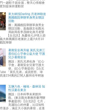
門一趟鞋子就全濕，整天心情都會
更別提保持運動習
來大林找Darling 月老神助攻
萬國戲院舉辦單身男女聯誼
活動
圖：萬國戲院舉辦單身男女
聯誼活動，嘉義縣文化觀光
局副局長李茂鍾化身月老暨
。 【台北訊】為慶祝七夕情人節
義大林萬國百老滙於上週六8月10
戲院舉辦
暑期安全再升級 黃氏兄弟三
度任紅心字會公益大使 守護
兒少暑期安全
圖說：黃氏兄弟化身「紅心
字會」暑期安全兒童守護大
使。(紅心字會提供) 【台北
uTube 「黃氏兄弟」成員哲哲、瑋
高達234萬的訂閱人數和在年輕族
五鹽六色・極地・森林浴 知
性涼夏在東京
圖說：日本科學未來館外
觀。(東京觀光事務所臺灣辦
事處提供) 【台北訊】七月，
充滿玩心的仲夏，沁涼知性
市漫步，滿足大小孩的暑假，走進