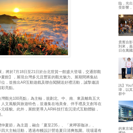
臨，光出
受影響，
貴賓合影
到來，嘉
日在萬國
展」將於7月18日至21日於台北世貿一館盛大登場，交通部觀
仲夏館】，展現台灣多元且豐富的觀光魅力。展期間將集結
單位，並推出AR互動遊戲及聯合闖關送好禮活動，誠摯邀請
訊】Yo
精彩亮點。
瑋，以其
群中
灣觀光100亮點」為主軸，規劃北、中、南、東及離島五大
、人文風貌與旅遊特色，並邀集在地美食、伴手禮及文創等在
多元樣貌。此外，展館更導入AR科技打造沉浸式互動體驗，
點。
仲夏節」為主題，融合「夏至235」、「來呷茶咖冰」、
的東京城
等四大主軸活動，透過布幔設計營造夏日清爽氛圍。現場還有
繽紛