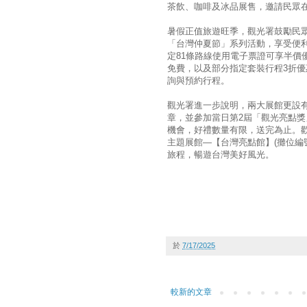
茶飲、咖啡及冰品展售，邀請民眾
暑假正值旅遊旺季，觀光署鼓勵民眾
「台灣仲夏節」系列活動，享受便利
定81條路線使用電子票證可享半價
免費，以及部分指定套裝行程3折
詢與預約行程。
觀光署進一步說明，兩大展館更設有
章，並參加當日第2屆「觀光亮點
機會，好禮數量有限，送完為止。歡
主題展館—【台灣亮點館】(攤位編號 
旅程，暢遊台灣美好風光。
於
7/17/2025
較新的文章