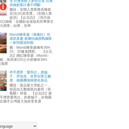
等 社會新鮮人夢想企業 百萬
領袖創業計畫不間斷
圖說：安聯人壽業務長陳俊
宏(右)代表受獎。 (安聯人壽
提供) 【台北訊】《現代保
3日揭曉「全國財金保險系所畢業生
大調查」結果，並舉
Mandi陳香菱《泰瘋狂》性
感寫真書 泰國拍攝挑戰極限
一刷預購就秒殺
圖：Mandi陳香菱擁有36H、
25、35魔鬼體態。 【台北
訊】網紅陳香菱（Mandi）
臉，身高僅155公分卻擁有36H、
魔鬼體
伴手禮界「愛馬仕」唐舖
子、昇恆昌、世界冠軍王鵬
傑 桃園機場推聯名新品
圖說：新品最大亮點之一，
就是由王鵬傑親自參與《皇
鳳酥》研發。 【台北訊】被
手禮界愛馬仕」的唐舖子，於桃園
店攜手台灣最大免稅零售通