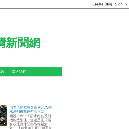
台灣新聞網
綜合
聯絡我們
雨季也能乾爽舒適 ASICS防
水系列機能造型兩不誤
圖說：ASICS防水跑鞋系列
機能造型佳，無論是正式場
合或運動休閒都能輕鬆駕
馭。 【台北訊】夏日雨季來