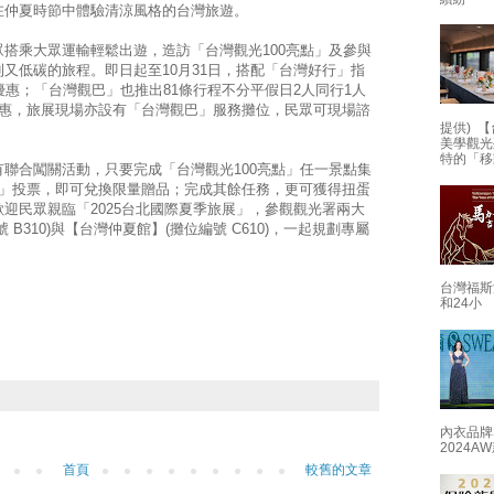
在仲夏時節中體驗清涼風格的台灣旅遊。
搭乘大眾運輸輕鬆出遊，造訪「台灣觀光100亮點」及參與
又低碳的旅程。即日起至10月31日，搭配「台灣好行」指
優惠；「台灣觀巴」也推出81條行程不分平假日2人同行1人
優惠，旅展現場亦設有「台灣觀巴」服務攤位，民眾可現場諮
提供) 【
美學觀光
特的「移
聯合闖關活動，只要完成「台灣觀光100亮點」任一景點集
獎」投票，即可兌換限量贈品；完成其餘任務，更可獲得扭蛋
迎民眾親臨「2025台北國際夏季旅展」，參觀觀光署兩大
B310)與【台灣仲夏館】(攤位編號 C610)，一起規劃專屬
台灣福斯
和24小
內衣品牌
2024
首頁
較舊的文章