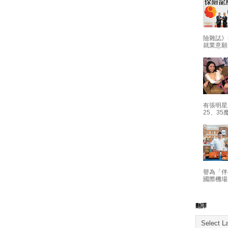
險雜誌》
就業意願
有張明星
25、35
譽為「伴
國際機場
翻譯