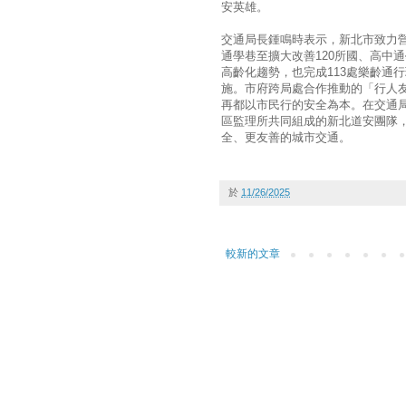
安英雄。
交通局長鍾鳴時表示，新北市致力營
通學巷至擴大改善120所國、高中
高齡化趨勢，也完成113處樂齡通
施。市府跨局處合作推動的「行人
再都以市民行的安全為本。在交通
區監理所共同組成的新北道安團隊
全、更友善的城市交通。
於
11/26/2025
較新的文章