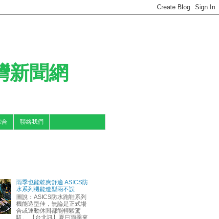
台灣新聞網
綜合
聯絡我們
雨季也能乾爽舒適 ASICS防
水系列機能造型兩不誤
圖說：ASICS防水跑鞋系列
機能造型佳，無論是正式場
合或運動休閒都能輕鬆駕
馭。 【台北訊】夏日雨季來