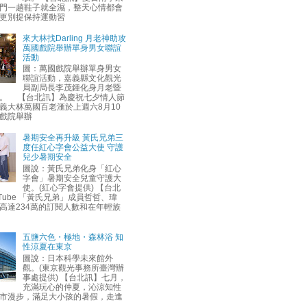
門一趟鞋子就全濕，整天心情都會
更別提保持運動習
來大林找Darling 月老神助攻
萬國戲院舉辦單身男女聯誼
活動
圖：萬國戲院舉辦單身男女
聯誼活動，嘉義縣文化觀光
局副局長李茂鍾化身月老暨
。 【台北訊】為慶祝七夕情人節
義大林萬國百老滙於上週六8月10
戲院舉辦
暑期安全再升級 黃氏兄弟三
度任紅心字會公益大使 守護
兒少暑期安全
圖說：黃氏兄弟化身「紅心
字會」暑期安全兒童守護大
使。(紅心字會提供) 【台北
uTube 「黃氏兄弟」成員哲哲、瑋
高達234萬的訂閱人數和在年輕族
五鹽六色・極地・森林浴 知
性涼夏在東京
圖說：日本科學未來館外
觀。(東京觀光事務所臺灣辦
事處提供) 【台北訊】七月，
充滿玩心的仲夏，沁涼知性
市漫步，滿足大小孩的暑假，走進