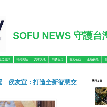
SOFU NEWS 守護
數位資訊
時尚美妝
汽車天地
消費生活
藝文公益
金融保險
冠 侯友宜：打造全新智慧交
熱門文章