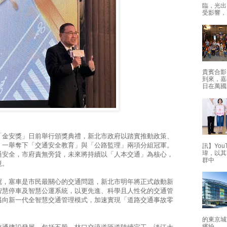
臨，光出
受影響，
貴賓合影
到來，嘉
日在萬國
「金安獎」日前舉行頒獎典禮，新北市政府以踏實推動政
策、
，一舉奪下「交通安全教育」與「公路監理」兩項分組冠軍。
訊】Yo
瑋，以其
通安全，市府責無旁貸，未來將持續以「人本交通」為核心，
群中
境。
冠，塞車是市民最關心的交通問題，新北市明年將正式啟動新
智慧停車及智慧公運系統，以更先進、科學且人性化的交通管
邁向新一代全智慧交通管理模式，加速實現「道路交通事故零
的東京城
繽紛