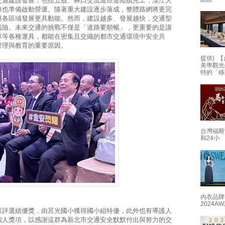
交通建設發展，包括五股、林口交流道匝道陸續完工，淡江大
線也準備啟動營運。隨著重大建設逐步落成，整體路網將更完
與各區域發展更具動能。然而，建設越多、發展越快，交通型
風險。未來交通的挑戰不僅是「道路要順暢」，更重要的是讓
車等各種運具，都能在密集且交織的都市交通環境中安全共
管理與教育的重要原因。
提供) 【
美學觀光
特的「移
台灣福斯
和24小
內衣品牌
2024
育評選績優獎，由莒光國小獲得國小組特優，此外也有導護人
個人獎項，以感謝這群為新北市交通安全默默付出與努力的交