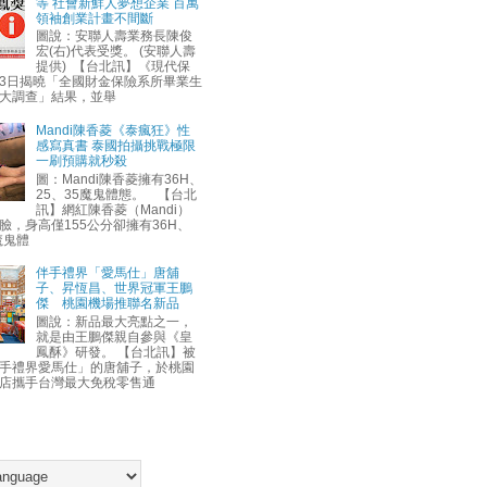
等 社會新鮮人夢想企業 百萬
領袖創業計畫不間斷
圖說：安聯人壽業務長陳俊
宏(右)代表受獎。 (安聯人壽
提供) 【台北訊】《現代保
3日揭曉「全國財金保險系所畢業生
大調查」結果，並舉
Mandi陳香菱《泰瘋狂》性
感寫真書 泰國拍攝挑戰極限
一刷預購就秒殺
圖：Mandi陳香菱擁有36H、
25、35魔鬼體態。 【台北
訊】網紅陳香菱（Mandi）
臉，身高僅155公分卻擁有36H、
魔鬼體
伴手禮界「愛馬仕」唐舖
子、昇恆昌、世界冠軍王鵬
傑 桃園機場推聯名新品
圖說：新品最大亮點之一，
就是由王鵬傑親自參與《皇
鳳酥》研發。 【台北訊】被
手禮界愛馬仕」的唐舖子，於桃園
店攜手台灣最大免稅零售通