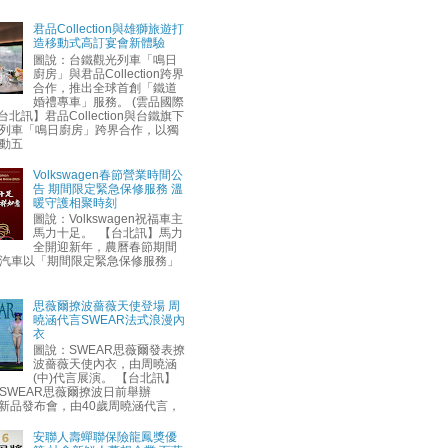
君品Collection與雄獅旅遊打
造移動式高訂宴會新體驗
圖說：台鐵觀光列車「鳴日
廚房」與君品Collection跨界
合作，推出全球首創「鐵道
婚禮專車」服務。 (雲品國際
台北訊】君品Collection與台鐵旗下
列車「鳴日廚房」跨界合作，以獨
動五
Volkswagen春節營業時間公
告 期間限定緊急保修服務 溫
暖守護相聚時刻
圖說：Volkswagen祝福車主
馬力十足。 【台北訊】馬力
全開迎新年，農曆春節期間
汽車以「期間限定緊急保修服務」
思薇爾撩波薔薇天使登場 周
曉涵代言SWEAR法式浪漫內
衣
圖說：SWEAR思薇爾發表撩
波薔薇天使內衣，由周曉涵
(中)代言展演。 【台北訊】
SWEAR思薇爾撩波日前舉辦
AW新品發布會，由40歲周曉涵代言，
安聯人壽蟬聯保險龍鳳獎優