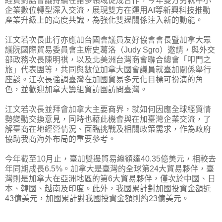
經貿對話會議持續在諸多領域促成合作，今年雙方另就中小
企業數位轉型深入交流，展現雙方在運用AI等新興科技推動
產業升級上的高度共識，為強化雙邊關係注入新的動能。
江文若次長此行亦應加台國會議員友好協會會長暨加拿大眾
議院國際貿易委員會主席史葛洛（Judy Sgro）邀請，與外交
部政務次長陳明祺，以及北美洲台灣商會聯合總會「叩門之
旅」代表團等，共同與數位加拿大國會議員就臺加關係舉行
座談。江次長強調臺灣在加國貿易多元化目標可扮演的角
色，並歡迎加拿大籌組貿訪團訪問臺灣。
江文若次長並拜會加拿大主要商界，就如何因應全球經貿情
勢變動交換意見，同時也藉此機會與在加臺灣企業交流，了
解臺商在地經營情況、面臨挑戰及相關政策需求，作為政府
協助我商海外布局的重要參考。
今年截至10月止，臺加雙邊貿易總額達40.35億美元，相較去
年同期成長6.5%。加拿大是臺灣的全球第24大貿易夥伴，臺
灣則是加拿大在亞洲地區的第6大貿易夥伴，僅次於中國、日
本、韓國、越南及印度。此外，我國累計對加國投資金額近
43億美元，加國累計對我國投資金額則約23億美元。