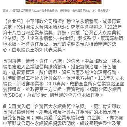
圖說：中華郵政公司獲頒「2025台灣企業永續獎」雙獎殊榮，由永續長王婉如（右）代表受獎。
【台北訊】中華郵政公司積極推動企業永續發展，成果再獲
肯定，於財團法人台灣永續能源研
究基金會舉辦之「2025年
第十八屆台灣企業永續獎」評選，榮獲「台灣百大永續典範
企業獎」及「企業永續報告–白金獎」雙獎殊榮，展現深耕環
境永續、社會責任及公司治理的卓越表現與持續精進的決
心，由永續長王婉如代表受獎。
長期秉持「榮譽、責任、承諾」的信念，中華郵政公司將永
續思維融入企業經營與服務創新，搭配氣候治理、綠色運
輸、能資源管理、數位轉型、資訊普惠及誠信治理等行動，
同時關懷員工福祉與社會弱勢，促進地方共好。113年設立永
續長、新增郵務業務TCFD專案、啟動全臺所有營業據點溫室
氣體盤查，並取得第三方查證，實質對應14項聯合國永續目
標(SDGs)，落實從治理到營運的全方位永續作為。
此次再度入選「台灣百大永續典範企業獎」，更加肯定郵政
長期以穩健經營、創新服務及社會共好為導向的永續承諾，
備受各界認同；同時榮獲「企業永續報告–白金獎」，亦彰顯
中華郵政公司在永續資訊揭露透明度、績效呈現完整性及策