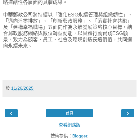
略連結性各層面的具體成果。
中華郵政公司將持續以「強化ESG永續管理與組織韌性」、
「邁向淨零排放」、「創新郵政服務」、「落實社會共融」
及「建構幸福職場」五面向作為永續發展策略核心目標，結
合郵政服務網絡與數位轉型動能，以具體行動實踐ESG願
景，致力為顧客、員工、社會及環境創造長遠價值，共同邁
向永續未來。
於
11/26/2025
‹
›
首頁
查看網路版
技術提供：
Blogger
.