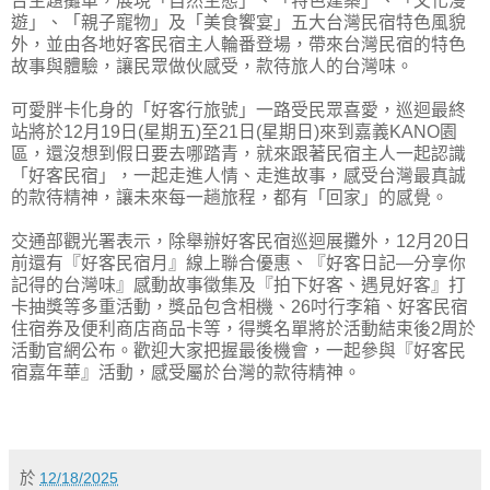
台主題攤車，展現「自然生態」、「特色建築」、「文化漫
遊」、「親子寵物」及「美食饗宴」五大台灣民宿特色風貌
外，並由各地好客民宿主人輪番登場，帶來台灣民宿的特色
故事與體驗，讓民眾做伙感受，款待旅人的台灣味。
可愛胖卡化身的「好客行旅號」一路受民眾喜愛，巡迴最終
站將於12月19日(星期五)至21日(星期日)來到嘉義KANO園
區，還沒想到假日要去哪踏青，就來跟著民宿主人一起認識
「好客民宿」，一起走進人情、走進故事，感受台灣最真誠
的款待精神，讓未來每一趟旅程，都有「回家」的感覺。
交通部觀光署表示，除舉辦好客民宿巡迴展攤外，12月20日
前還有『好客民宿月』線上聯合優惠、『好客日記—分享你
記得的台灣味』感動故事徵集及『拍下好客、遇見好客』打
卡抽獎等多重活動，獎品包含相機、26吋行李箱、好客民宿
住宿券及便利商店商品卡等，得獎名單將於活動結束後2周於
活動官網公布。歡迎大家把握最後機會，一起參與『好客民
宿嘉年華』活動，感受屬於台灣的款待精神。
於
12/18/2025