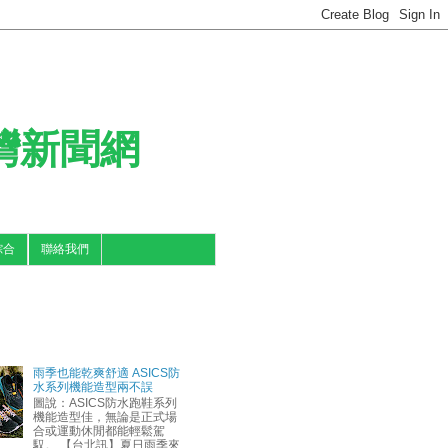
台灣新聞網
綜合
聯絡我們
雨季也能乾爽舒適 ASICS防
水系列機能造型兩不誤
圖說：ASICS防水跑鞋系列
機能造型佳，無論是正式場
合或運動休閒都能輕鬆駕
馭。 【台北訊】夏日雨季來