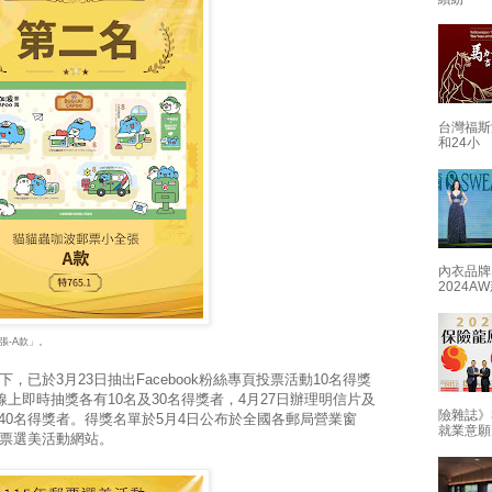
台灣福斯
和24小
內衣品牌
2024
張-A款」。
，已於3月23日抽出Facebook粉絲專頁投票活動10名得獎
線上即時抽獎各有10名及30名得獎者，4月27日辦理明信片及
險雜誌》
40名得獎者。得獎名單於5月4日公布於全國各郵局營業窗
就業意願
郵票選美活動網站。