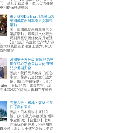
門一趟鞋子就全濕，整天心情都會
更別提保持運動習
來大林找Darling 月老神助攻
萬國戲院舉辦單身男女聯誼
活動
圖：萬國戲院舉辦單身男女
聯誼活動，嘉義縣文化觀光
局副局長李茂鍾化身月老暨
。 【台北訊】為慶祝七夕情人節
義大林萬國百老滙於上週六8月10
戲院舉辦
暑期安全再升級 黃氏兄弟三
度任紅心字會公益大使 守護
兒少暑期安全
圖說：黃氏兄弟化身「紅心
字會」暑期安全兒童守護大
使。(紅心字會提供) 【台北
uTube 「黃氏兄弟」成員哲哲、瑋
高達234萬的訂閱人數和在年輕族
五鹽六色・極地・森林浴 知
性涼夏在東京
圖說：日本科學未來館外
觀。(東京觀光事務所臺灣辦
事處提供) 【台北訊】七月，
充滿玩心的仲夏，沁涼知性
市漫步，滿足大小孩的暑假，走進