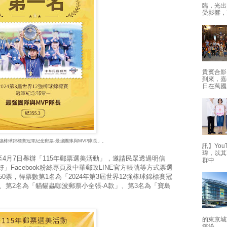
臨，光出
受影響，
貴賓合影
到來，嘉
日在萬國
12強棒球錦標賽冠軍紀念郵票-最強團隊與MVP隊長」。
訊】Yo
瑋，以其
至4月7日舉辦「115年郵票選美活動」，邀請民眾透過明信
群中
」Facebook粉絲專頁及中華郵政LINE官方帳號等方式票選
50票，得票數第1名為「2024年第3屆世界12強棒球錦標賽冠
」、第2名為「貓貓蟲咖波郵票小全張-A款」、第3名為「寶島
的東京城
繽紛