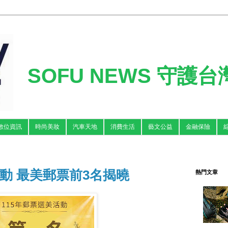
SOFU NEWS 守護
數位資訊
時尚美妝
汽車天地
消費生活
藝文公益
金融保險
活動 最美郵票前3名揭曉
熱門文章