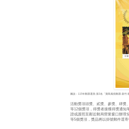
圖說：115年郵票選美-第3名「寶島風情郵票-新竹
活動獎項頭獎、貳獎、參獎、肆獎
等12個獎項，得獎者接獲得獎通知
證或護照至鄰近郵局營業窗口辦理兌獎
等5個獎項，獎品將以掛號郵件逕寄