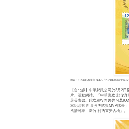
圖說：115年郵票選美-第1名「2024年第3屆世界
【台北訊】中華郵政公司於3月2日
片、活動網站、「中華郵政 郵你真好
最美郵票。此次總投票數共74萬9,6
軍紀念郵票-最強團隊與MVP隊長
風情郵票—新竹-關西東安古橋」。