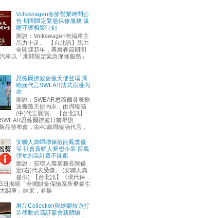
Volkswagen春節營業時間公
告 期間限定緊急保修服務 溫
暖守護相聚時刻
圖說：Volkswagen祝福車主
馬力十足。 【台北訊】馬力
全開迎新年，農曆春節期間
汽車以「期間限定緊急保修服務」
思薇爾撩波薔薇天使登場 周
曉涵代言SWEAR法式浪漫內
衣
圖說：SWEAR思薇爾發表撩
波薔薇天使內衣，由周曉涵
(中)代言展演。 【台北訊】
SWEAR思薇爾撩波日前舉辦
AW新品發布會，由40歲周曉涵代言，
安聯人壽蟬聯保險龍鳳獎優
等 社會新鮮人夢想企業 百萬
領袖創業計畫不間斷
圖說：安聯人壽業務長陳俊
宏(右)代表受獎。 (安聯人壽
提供) 【台北訊】《現代保
3日揭曉「全國財金保險系所畢業生
大調查」結果，並舉
君品Collection與雄獅旅遊打
造移動式高訂宴會新體驗