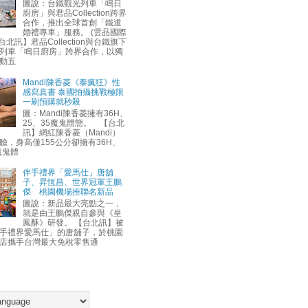
圖說：台鐵觀光列車「鳴日
廚房」與君品Collection跨界
合作，推出全球首創「鐵道
婚禮專車」服務。 (雲品國際
台北訊】君品Collection與台鐵旗下
列車「鳴日廚房」跨界合作，以獨
動五
Mandi陳香菱《泰瘋狂》性
感寫真書 泰國拍攝挑戰極限
一刷預購就秒殺
圖：Mandi陳香菱擁有36H、
25、35魔鬼體態。 【台北
訊】網紅陳香菱（Mandi）
臉，身高僅155公分卻擁有36H、
魔鬼體
伴手禮界「愛馬仕」唐舖
子、昇恆昌、世界冠軍王鵬
傑 桃園機場推聯名新品
圖說：新品最大亮點之一，
就是由王鵬傑親自參與《皇
鳳酥》研發。 【台北訊】被
手禮界愛馬仕」的唐舖子，於桃園
店攜手台灣最大免稅零售通