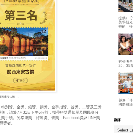
提供) 【
美學觀光
特的「移
有張明星
25、35
-關西東安古橋」。
譽為「伴
國際機場
、特別獎、金獎、銀獎、銅獎、金手指獎、首獎、二獎及三獎
單後，請於7月31日下午5時前，攜帶得獎通知單及國民身分
手續。另幸運獎、好運獎、普獎、Facebook獎及LINE獎
翻譯
得獎者。